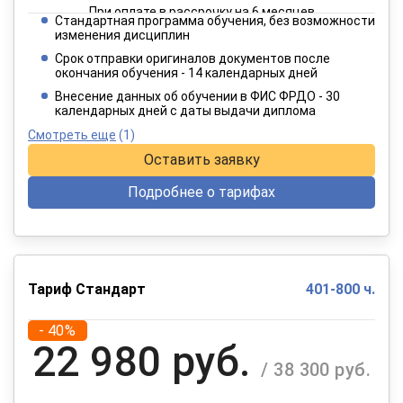
При оплате в рассрочку на 6 месяцев
Стандартная программа обучения, без возможности
1 557 руб.
изменения дисциплин
/ 2 595 руб.
Срок отправки оригиналов документов после
окончания обучения - 14 календарных дней
При оплате в рассрочку на 12 месяцев
Внесение данных об обучении в ФИС ФРДО - 30
календарных дней с даты выдачи диплома
Смотреть еще
(1)
Оставить заявку
Подробнее о тарифах
Тариф Стандарт
401-800 ч.
- 40%
22 980 руб.
/ 38 300 руб.