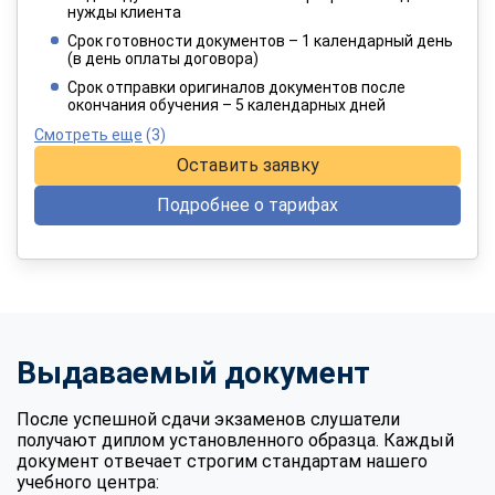
2 182 руб.
нужды клиента
/ 3 637 руб.
Срок готовности документов – 1 календарный день
(в день оплаты договора)
При оплате в рассрочку на 12 месяцев
Срок отправки оригиналов документов после
окончания обучения – 5 календарных дней
Смотреть еще
(3)
Оставить заявку
Подробнее о тарифах
Выдаваемый документ
После успешной сдачи экзаменов слушатели
получают диплом установленного образца. Каждый
документ отвечает строгим стандартам нашего
учебного центра: