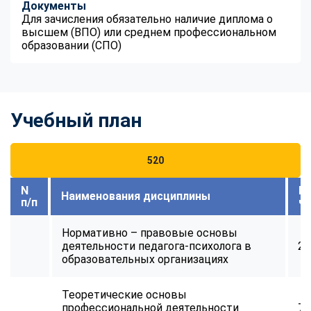
Документы
Для зачисления обязательно наличие диплома о
высшем (ВПО) или среднем профессиональном
образовании (СПО)
Учебный план
520
N
В
Наименования дисциплины
п/п
ч
Нормативно – правовые основы
деятельности педагога-психолога в
29
образовательных организациях
Теоретические основы
профессиональной деятельности
73