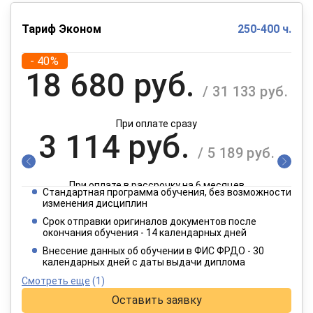
Тариф Эконом
250-400 ч.
- 40%
18 680 руб.
/ 31 133 руб.
При оплате сразу
3 114 руб.
/ 5 189 руб.
При оплате в рассрочку на 6 месяцев
Стандартная программа обучения, без возможности
1 557 руб.
изменения дисциплин
/ 2 595 руб.
Срок отправки оригиналов документов после
окончания обучения - 14 календарных дней
При оплате в рассрочку на 12 месяцев
Внесение данных об обучении в ФИС ФРДО - 30
календарных дней с даты выдачи диплома
Смотреть еще
(1)
Оставить заявку