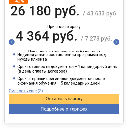
- 40%
26 180 руб.
/ 43 633 руб.
При оплате сразу
4 364 руб.
/ 7 273 руб.
При оплате в рассрочку на 6 месяцев
Индивидуально составленная программа под
2 182 руб.
нужды клиента
/ 3 637 руб.
Срок готовности документов – 1 календарный день
(в день оплаты договора)
При оплате в рассрочку на 12 месяцев
Срок отправки оригиналов документов после
окончания обучения – 5 календарных дней
Смотреть еще
(3)
Оставить заявку
Подробнее о тарифах