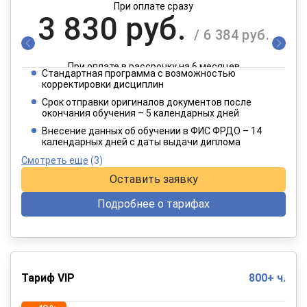
При оплате сразу
3 830 руб.
/ 6 384 руб.
При оплате в рассрочку на 6 месяцев
Стандартная программа с возможностью
1 915 руб.
корректировки дисциплин
/ 3 192 руб.
Срок отправки оригиналов документов после
окончания обучения – 5 календарных дней
При оплате в рассрочку на 12 месяцев
Внесение данных об обучении в ФИС ФРДО – 14
календарных дней с даты выдачи диплома
Смотреть еще
(3)
Оставить заявку
Подробнее о тарифах
Тариф VIP
800+ ч.