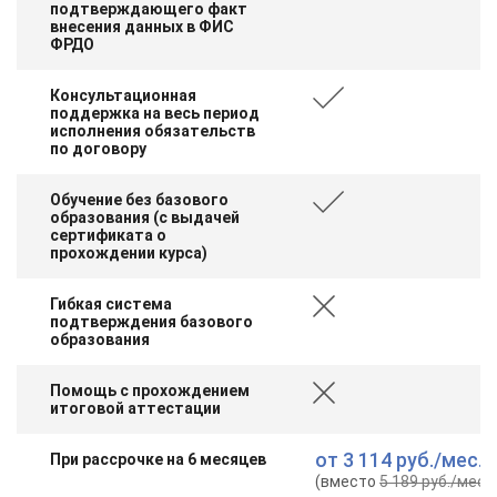
подтверждающего факт
online
внесения данных в ФИС
ФРДО
Мессенджеры
Консультационная
поддержка на весь период
Свяжитесь с нами через любой удобный мессенджер!
исполнения обязательств
по договору
Telegram
WhatsApp
Обучение без базового
образования (с выдачей
Vkontakte
EMail
сертификата о
прохождении курса)
Max
Гибкая система
подтверждения базового
образования
Помощь с прохождением
итоговой аттестации
от
3 114 руб.
/мес.
При рассрочке на 6 месяцев
(вместо
5 189 руб.
/мес.
)