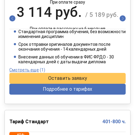
При оплате сразу
3 114 руб.
/ 5 189 руб.
При оплате в рассрочку на 6 месяцев
Стандартная программа обучения, без возможности
1 557 руб.
изменения дисциплин
/ 2 595 руб.
Срок отправки оригиналов документов после
окончания обучения - 14 календарных дней
При оплате в рассрочку на 12 месяцев
Внесение данных об обучении в ФИС ФРДО - 30
календарных дней с даты выдачи диплома
Смотреть еще
(1)
Оставить заявку
Подробнее о тарифах
Тариф Стандарт
401-800 ч.