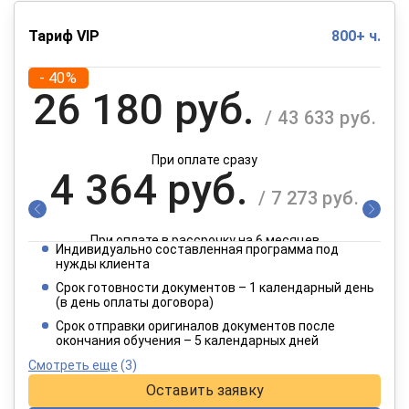
Тариф VIP
800+ ч.
- 40%
26 180 руб.
/ 43 633 руб.
При оплате сразу
4 364 руб.
/ 7 273 руб.
При оплате в рассрочку на 6 месяцев
Индивидуально составленная программа под
2 182 руб.
нужды клиента
/ 3 637 руб.
Срок готовности документов – 1 календарный день
(в день оплаты договора)
При оплате в рассрочку на 12 месяцев
Срок отправки оригиналов документов после
окончания обучения – 5 календарных дней
Смотреть еще
(3)
Оставить заявку