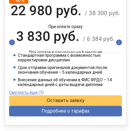
- 40%
22 980 руб.
/ 38 300 руб.
При оплате сразу
3 830 руб.
/ 6 384 руб.
При оплате в рассрочку на 6 месяцев
Стандартная программа с возможностью
1 915 руб.
корректировки дисциплин
/ 3 192 руб.
Срок отправки оригиналов документов после
окончания обучения – 5 календарных дней
При оплате в рассрочку на 12 месяцев
Внесение данных об обучении в ФИС ФРДО – 14
календарных дней с даты выдачи диплома
Смотреть еще
(3)
Оставить заявку
Подробнее о тарифах