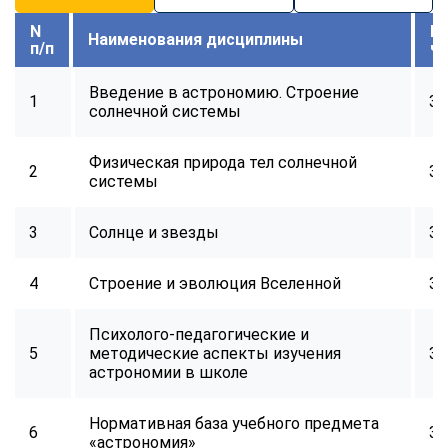
N
В
Наименования дисциплины
п/п
ч
Введение в астрономию. Строение
1
32
солнечной системы
Физическая природа тел солнечной
2
32
системы
3
Солнце и звезды
32
4
Строение и эволюция Вселенной
32
Психолого-педагогические и
5
методические аспекты изучения
32
астрономии в школе
Нормативная база учебного предмета
6
32
«астрономия»