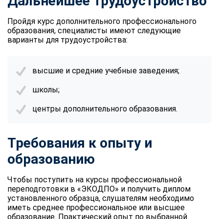
Дальнейшее трудоустройство
online
Пройдя курс дополнительного профессионального
образования, специалисты имеют следующие
Мессенджеры
варианты для трудоустройства:
Свяжитесь с нами через любой удобный мессенджер!
высшие и средние учебные заведения;
Telegram
WhatsApp
школы;
Vkontakte
EMail
центры дополнительного образования.
Max
Требования к опыту и
образованию
Чтобы поступить на курсы профессиональной
переподготовки в «ЭКОДПО» и получить диплом
установленного образца, слушателям необходимо
иметь среднее профессиональное или высшее
образование. Практический опыт по выбранной