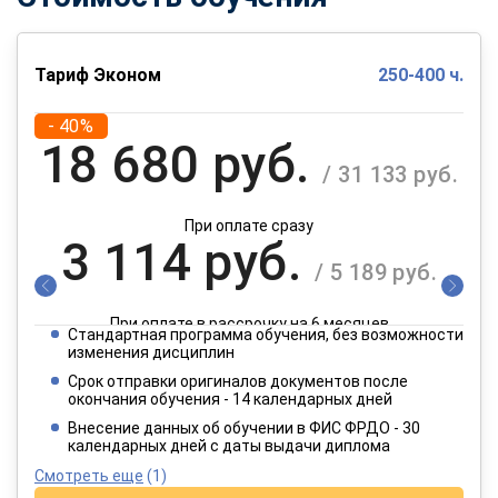
Тариф Эконом
250-400 ч.
- 40%
18 680 руб.
/ 31 133 руб.
При оплате сразу
3 114 руб.
/ 5 189 руб.
При оплате в рассрочку на 6 месяцев
Стандартная программа обучения, без возможности
1 557 руб.
изменения дисциплин
/ 2 595 руб.
Срок отправки оригиналов документов после
окончания обучения - 14 календарных дней
При оплате в рассрочку на 12 месяцев
Внесение данных об обучении в ФИС ФРДО - 30
календарных дней с даты выдачи диплома
Смотреть еще
(1)