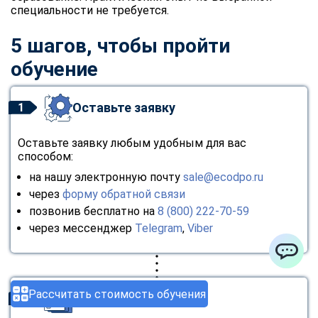
специальности не требуется.
5 шагов, чтобы пройти
обучение
Оставьте заявку
1
Оставьте заявку любым удобным для вас
способом:
на нашу электронную почту
sale@ecodpo.ru
через
форму обратной связи
позвонив бесплатно на
8 (800) 222-70-59
через мессенджер
Telegram
,
Viber
ChatApp
Рассчитать стоимость обучения
Консультация
2