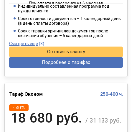
При оплате в рассрочку на 6 месяцев
Индивидуально составленная программа под
2 182 руб.
нужды клиента
/ 3 637 руб.
Срок готовности документов – 1 календарный день
(в день оплаты договора)
При оплате в рассрочку на 12 месяцев
Срок отправки оригиналов документов после
окончания обучения – 5 календарных дней
Смотреть еще
(3)
Оставить заявку
Подробнее о тарифах
Тариф Эконом
250-400 ч.
- 40%
18 680 руб.
/ 31 133 руб.