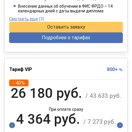
При оплате в рассрочку на 12 месяцев
Внесение данных об обучении в ФИС ФРДО – 14
календарных дней с даты выдачи диплома
Смотреть еще
(3)
Оставить заявку
Подробнее о тарифах
Тариф VIP
800+ ч.
- 40%
26 180 руб.
/ 43 633 руб.
При оплате сразу
4 364 руб.
/ 7 273 руб.