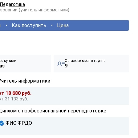
Педагогика
зовании (учитель информатики)
ы
Как поступить
Цена
рс купили
Осталось мест в группе
аз
9
Учитель информатики
от 18 680 руб.
от 31 133 руб.
Диплом о профессиональной переподготовке
ФИС ФРДО