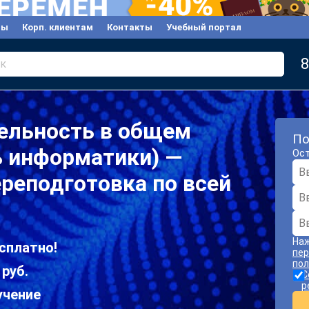
вы
Корп. клиентам
Контакты
Учебный портал
8
к
ельность в общем
По
ь информатики) —
Ост
реподготовка по всей
Наж
сплатно!
пер
пол
 руб.
С
р
учение