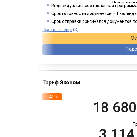
При оплате 
Индивидуально составленная программа
2 182
Срок готовности документов – 1 календа
Срок отправки оригиналов документов п
При оплате 
Смотреть еще
(3)
Ос
Подр
Тариф Эконом
- 40%
18 680
П
3 114