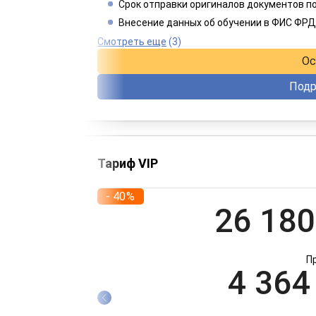
1 915
Срок отправки оригиналов документов п
Внесение данных об обучении в ФИС ФРД
При оплате 
Смотреть еще
(3)
Ос
Подр
Тариф VIP
- 40%
26 180
П
4 364