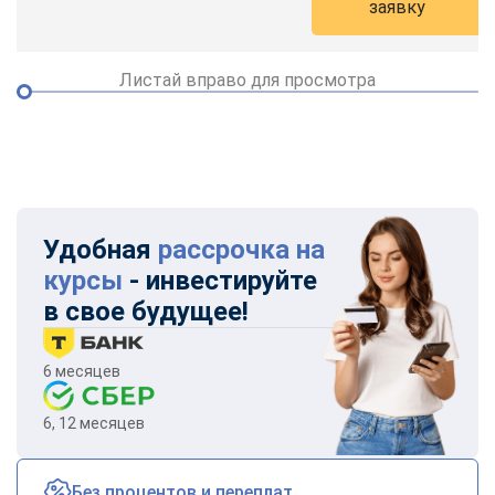
заявку
Листай вправо для просмотра
Удобная
рассрочка на
курсы
- инвестируйте
в свое будущее!
6 месяцев
6, 12 месяцев
ChatApp
Без процентов и переплат