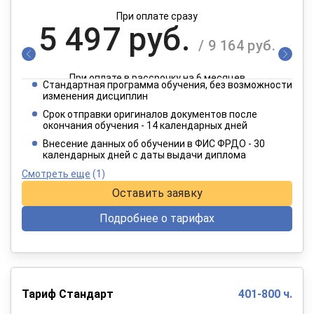
При оплате сразу
5 497 руб.
/ 9 164 руб.
При оплате в рассрочку на 6 месяцев
Стандартная программа обучения, без возможности
2 749 руб.
изменения дисциплин
/ 4 582 руб.
Срок отправки оригиналов документов после
окончания обучения - 14 календарных дней
При оплате в рассрочку на 12 месяцев
Внесение данных об обучении в ФИС ФРДО - 30
календарных дней с даты выдачи диплома
Смотреть еще
(1)
Оставить заявку
Подробнее о тарифах
Тариф Стандарт
401-800 ч.