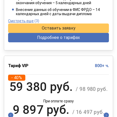
окончания обучения – 5 календарных дней
При оплате в рассрочку на 12 месяцев
Внесение данных об обучении в ФИС ФРДО – 14
календарных дней с даты выдачи диплома
Смотреть еще
(3)
Оставить заявку
Подробнее о тарифах
Тариф VIP
800+ ч.
- 40%
59 380 руб.
/ 98 980 руб.
При оплате сразу
9 897 руб.
/ 16 497 руб.