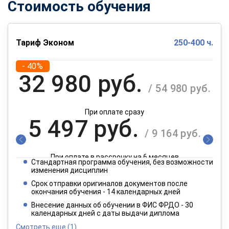
Стоимость обучения
Тариф Эконом
250-400 ч.
- 40%
32 980 руб.
/ 54 980 руб.
При оплате сразу
5 497 руб.
/ 9 164 руб.
При оплате в рассрочку на 6 месяцев
Стандартная программа обучения, без возможности
2 749 руб.
изменения дисциплин
/ 4 582 руб.
Срок отправки оригиналов документов после
окончания обучения - 14 календарных дней
При оплате в рассрочку на 12 месяцев
Внесение данных об обучении в ФИС ФРДО - 30
календарных дней с даты выдачи диплома
Смотреть еще
(1)