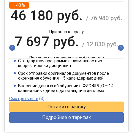
- 40%
46 180 руб.
/ 76 980 руб.
При оплате сразу
7 697 руб.
/ 12 830 руб.
При оплате в рассрочку на 6 месяцев
Стандартная программа с возможностью
3 849 руб.
корректировки дисциплин
/ 6 415 руб.
Срок отправки оригиналов документов после
окончания обучения – 5 календарных дней
При оплате в рассрочку на 12 месяцев
Внесение данных об обучении в ФИС ФРДО – 14
календарных дней с даты выдачи диплома
Смотреть еще
(3)
Оставить заявку
Подробнее о тарифах