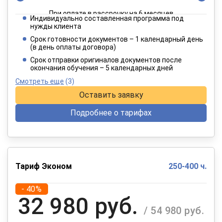
При оплате в рассрочку на 6 месяцев
Индивидуально составленная программа под
4 949 руб.
нужды клиента
/ 8 249 руб.
Срок готовности документов – 1 календарный день
(в день оплаты договора)
При оплате в рассрочку на 12 месяцев
Срок отправки оригиналов документов после
окончания обучения – 5 календарных дней
Смотреть еще
(3)
Оставить заявку
Подробнее о тарифах
Тариф Эконом
250-400 ч.
- 40%
32 980 руб.
/ 54 980 руб.