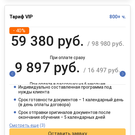
Тариф VIP
800+ ч.
- 40%
59 380 руб.
/ 98 980 руб.
При оплате сразу
9 897 руб.
/ 16 497 руб.
При оплате в рассрочку на 6 месяцев
Индивидуально составленная программа под
4 949 руб.
нужды клиента
/ 8 249 руб.
Срок готовности документов – 1 календарный день
(в день оплаты договора)
При оплате в рассрочку на 12 месяцев
Срок отправки оригиналов документов после
окончания обучения – 5 календарных дней
Смотреть еще
(3)
Оставить заявку