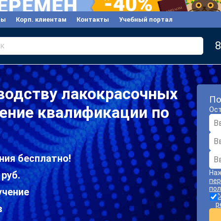
вы
Корп. клиентам
Контакты
Учебный портал
8
к
водству лакокрасочных
По
ение квалификации по
Ост
ния бесплатно!
Наж
 руб.
пер
пол
учение
С
р
в