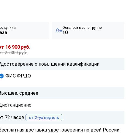
рс купили
Осталось мест в группе
аза
10
от 16 900 руб.
от 25 300 руб.
Удостоверение о повышении квалификации
ФИС ФРДО
Высшее, среднее
Дистанционно
от 72 часов
от 2-ух недель
Бесплатная доставка удостоверения по всей России