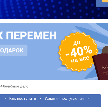
а
Лечебное дело
ы
Как поступить
Условия поступления