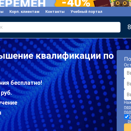
вы
Корп. клиентам
Контакты
Учебный портал
8
к
вышение квалификации по
По
Ост
ния бесплатно!
 руб.
учение
Наж
пер
в
пол
С
р