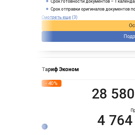
3 849
Срок готовности документов – 1 календа
Срок отправки оригиналов документов п
При оплате 
Смотреть еще
(3)
Ос
Подр
Тариф Эконом
- 40%
28 580
П
4 764