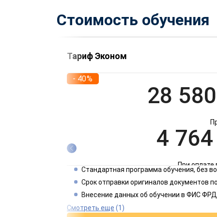
Стоимость обучения
Тариф Эконом
- 40%
28 580
П
4 764
При оплате 
Стандартная программа обучения, без 
2 382
Срок отправки оригиналов документов по
Внесение данных об обучении в ФИС ФРД
При оплате 
Смотреть еще
(1)