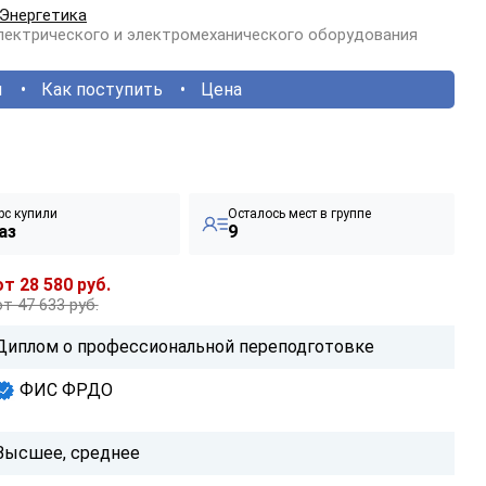
Энергетика
электрического и электромеханического оборудования
ы
Как поступить
Цена
рс купили
Осталось мест в группе
аз
9
от 28 580 руб.
от 47 633 руб.
Диплом о профессиональной переподготовке
ФИС ФРДО
Высшее, среднее