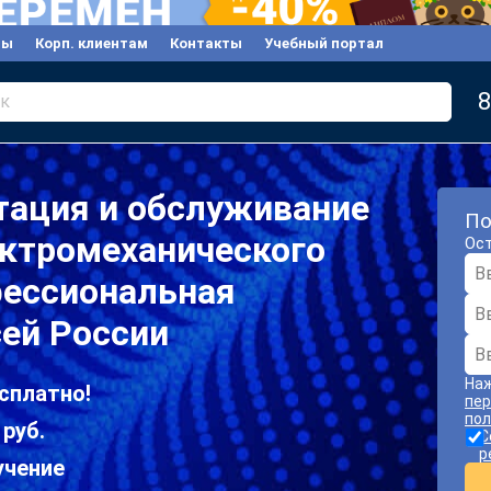
вы
Корп. клиентам
Контакты
Учебный портал
8
к
тация и обслуживание
По
ектромеханического
Ост
фессиональная
сей России
Наж
сплатно!
пер
пол
 руб.
С
р
учение