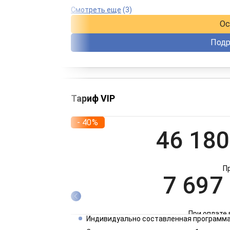
При оплате 
Смотреть еще
(3)
Ос
Подр
Тариф VIP
- 40%
46 180
П
7 697
При оплате 
Индивидуально составленная программа