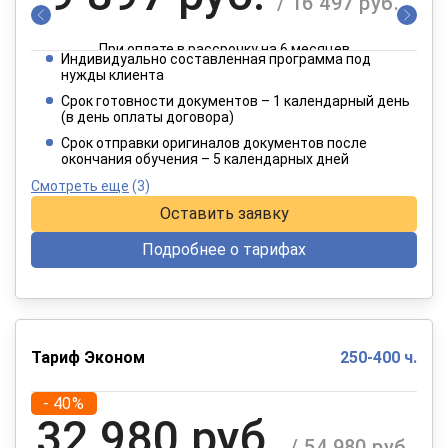
/ 16 497 руб.
При оплате в рассрочку на 6 месяцев
Индивидуально составленная программа под
4 949 руб.
нужды клиента
/ 8 249 руб.
Срок готовности документов – 1 календарный день
(в день оплаты договора)
При оплате в рассрочку на 12 месяцев
Срок отправки оригиналов документов после
окончания обучения – 5 календарных дней
Смотреть еще
(3)
Оставить заявку
Подробнее о тарифах
Тариф Эконом
250-400 ч.
- 40%
32 980 руб.
/ 54 980 руб.