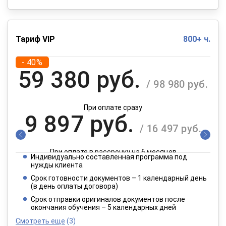
Тариф VIP
800+ ч.
- 40%
59 380 руб.
/ 98 980 руб.
При оплате сразу
9 897 руб.
/ 16 497 руб.
При оплате в рассрочку на 6 месяцев
Индивидуально составленная программа под
4 949 руб.
нужды клиента
/ 8 249 руб.
Срок готовности документов – 1 календарный день
(в день оплаты договора)
При оплате в рассрочку на 12 месяцев
Срок отправки оригиналов документов после
окончания обучения – 5 календарных дней
Смотреть еще
(3)