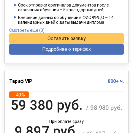
/ 6 415 руб.
Срок отправки оригиналов документов после
окончания обучения – 5 календарных дней
При оплате в рассрочку на 12 месяцев
Внесение данных об обучении в ФИС ФРДО – 14
календарных дней с даты выдачи диплома
Смотреть еще
(3)
Оставить заявку
Подробнее о тарифах
Тариф VIP
800+ ч.
- 40%
59 380 руб.
/ 98 980 руб.
При оплате сразу
9 897 руб.