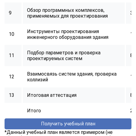
Обзор программных комплексов,
9
32
применяемых для проектирования
Инструменты проектирования
10
16
инженерного оборудования здания
Подбор параметров и проверка
11
8
проектируемых систем
Взаимосвязь систем здания, проверка
12
16
коллизий
13
Итоговая аттестация
8
Итого
25
Получить учебный план
*Данный учебный план является примером (не
ChatApp