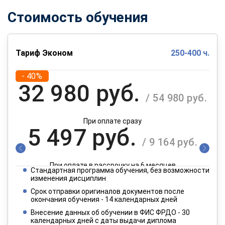
Стоимость обучения
Тариф Эконом
250-400 ч.
- 40%
32 980 руб.
/ 54 980 руб.
При оплате сразу
5 497 руб.
/ 9 164 руб.
При оплате в рассрочку на 6 месяцев
Стандартная программа обучения, без возможности
2 749 руб.
изменения дисциплин
/ 4 582 руб.
Срок отправки оригиналов документов после
окончания обучения - 14 календарных дней
При оплате в рассрочку на 12 месяцев
Внесение данных об обучении в ФИС ФРДО - 30
календарных дней с даты выдачи диплома