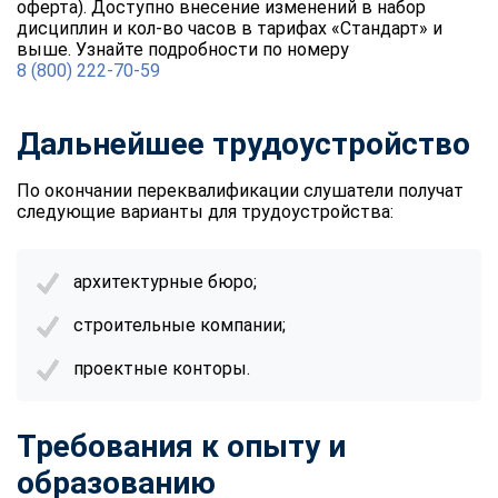
оферта). Доступно внесение изменений в набор
online
дисциплин и кол-во часов в тарифах «Стандарт» и
выше. Узнайте подробности по номеру
8 (800) 222-70-59
Мессенджеры
Свяжитесь с нами через любой удобный мессенджер!
Дальнейшее трудоустройство
Telegram
WhatsApp
По окончании переквалификации слушатели получат
следующие варианты для трудоустройства:
Vkontakte
EMail
архитектурные бюро;
Max
строительные компании;
проектные конторы.
Требования к опыту и
образованию