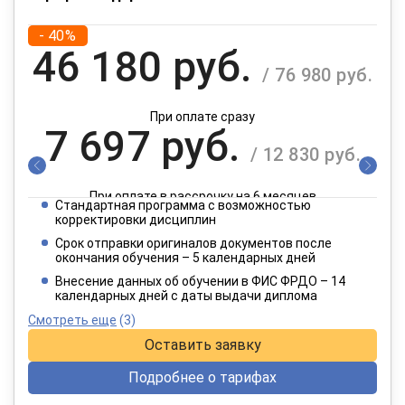
- 40%
46 180 руб.
/ 76 980 руб.
При оплате сразу
7 697 руб.
/ 12 830 руб.
При оплате в рассрочку на 6 месяцев
Стандартная программа с возможностью
3 849 руб.
корректировки дисциплин
/ 6 415 руб.
Срок отправки оригиналов документов после
окончания обучения – 5 календарных дней
При оплате в рассрочку на 12 месяцев
Внесение данных об обучении в ФИС ФРДО – 14
календарных дней с даты выдачи диплома
Смотреть еще
(3)
Оставить заявку
Подробнее о тарифах