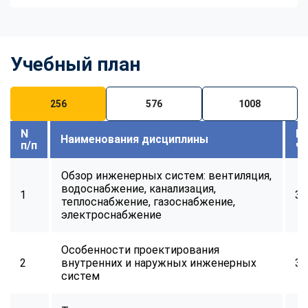
Учебный план
256
576
1008
N
В
Наименования дисциплины
п/п
ч
Обзор инженерных систем: вентиляция,
водоснабжение, канализация,
1
32
теплоснабжение, газоснабжение,
электроснабжение
Особенности проектирования
2
внутренних и наружных инженерных
32
систем