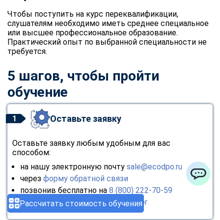
Чтобы поступить на курс переквалификации,
слушателям необходимо иметь среднее специальное
или высшее профессиональное образование.
Практический опыт по выбранной специальности не
требуется.
5 шагов, чтобы пройти
обучение
Оставьте заявку
1
Оставьте заявку любым удобным для вас
способом:
на нашу электронную почту
sale@ecodpo.ru
через
форму обратной связи
ChatApp
позвонив бесплатно на
8 (800) 222-70-59
через мессенджер
Telegram
,
Viber
Рассчитать стоимость обучения