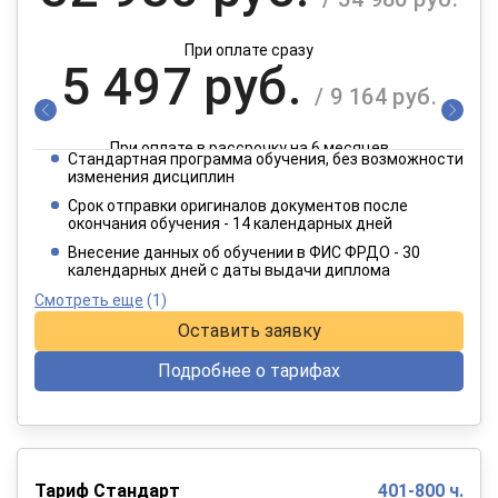
При оплате сразу
5 497 руб.
/ 9 164 руб.
При оплате в рассрочку на 6 месяцев
Стандартная программа обучения, без возможности
2 749 руб.
изменения дисциплин
/ 4 582 руб.
Срок отправки оригиналов документов после
окончания обучения - 14 календарных дней
При оплате в рассрочку на 12 месяцев
Внесение данных об обучении в ФИС ФРДО - 30
календарных дней с даты выдачи диплома
Смотреть еще
(1)
Оставить заявку
Подробнее о тарифах
Тариф Стандарт
401-800 ч.