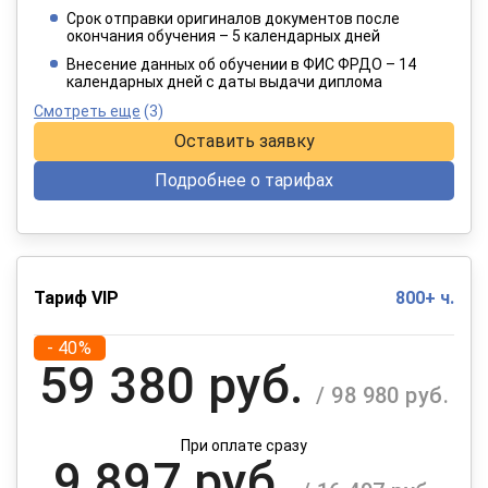
/ 6 415 руб.
Срок отправки оригиналов документов после
окончания обучения – 5 календарных дней
При оплате в рассрочку на 12 месяцев
Внесение данных об обучении в ФИС ФРДО – 14
календарных дней с даты выдачи диплома
Смотреть еще
(3)
Оставить заявку
Подробнее о тарифах
Тариф VIP
800+ ч.
- 40%
59 380 руб.
/ 98 980 руб.
При оплате сразу
9 897 руб.