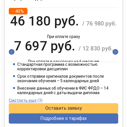
- 40%
46 180 руб.
/ 76 980 руб.
При оплате сразу
7 697 руб.
/ 12 830 руб.
При оплате в рассрочку на 6 месяцев
Стандартная программа с возможностью
3 849 руб.
корректировки дисциплин
/ 6 415 руб.
Срок отправки оригиналов документов после
окончания обучения – 5 календарных дней
При оплате в рассрочку на 12 месяцев
Внесение данных об обучении в ФИС ФРДО – 14
календарных дней с даты выдачи диплома
Смотреть еще
(3)
Оставить заявку
Подробнее о тарифах