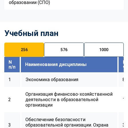
образовании (СПО)
online
Мессенджеры
Свяжитесь с нами через любой удобный мессенджер!
Учебный план
Telegram
WhatsApp
256
576
1000
Vkontakte
EMail
N
В
Наименования дисциплины
п/п
ч
Max
1
Экономика образования
8
Организация финансово-хозяйственной
2
деятельности в образовательной
16
организации
Обеспечение безопасности
3
образовательной организации. Охрана
32