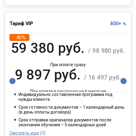
Тариф VIP
800+ ч.
- 40%
59 380 руб.
/ 98 980 руб.
При оплате сразу
9 897 руб.
/ 16 497 руб.
При оплате в рассрочку на 6 месяцев
Индивидуально составленная программа под
4 949 руб.
нужды клиента
/ 8 249 руб.
Срок готовности документов – 1 календарный день
(в день оплаты договора)
При оплате в рассрочку на 12 месяцев
Срок отправки оригиналов документов после
окончания обучения – 5 календарных дней
Смотреть еще
(3)