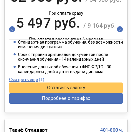
При оплате сразу
5 497 руб.
/ 9 164 руб.
При оплате в рассрочку на 6 месяцев
Стандартная программа обучения, без возможности
2 749 руб.
изменения дисциплин
/ 4 582 руб.
Срок отправки оригиналов документов после
окончания обучения - 14 календарных дней
При оплате в рассрочку на 12 месяцев
Внесение данных об обучении в ФИС ФРДО - 30
календарных дней с даты выдачи диплома
Смотреть еще
(1)
Оставить заявку
Подробнее о тарифах
Тариф Стандарт
401-800 ч.