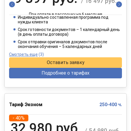
/ 16 497 руб.
При оплате в рассрочку на 6 месяцев
Индивидуально составленная программа под
4 949 руб.
нужды клиента
/ 8 249 руб.
Срок готовности документов – 1 календарный день
(в день оплаты договора)
При оплате в рассрочку на 12 месяцев
Срок отправки оригиналов документов после
окончания обучения – 5 календарных дней
Смотреть еще
(3)
Оставить заявку
Подробнее о тарифах
Тариф Эконом
250-400 ч.
- 40%
32 980 руб.
/ 54 980 руб.