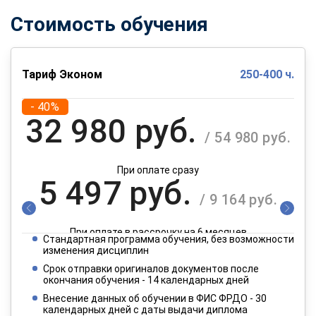
Стоимость обучения
Тариф Эконом
250-400 ч.
- 40%
32 980 руб.
/ 54 980 руб.
При оплате сразу
5 497 руб.
/ 9 164 руб.
При оплате в рассрочку на 6 месяцев
Стандартная программа обучения, без возможности
2 749 руб.
изменения дисциплин
/ 4 582 руб.
Срок отправки оригиналов документов после
окончания обучения - 14 календарных дней
При оплате в рассрочку на 12 месяцев
Внесение данных об обучении в ФИС ФРДО - 30
календарных дней с даты выдачи диплома