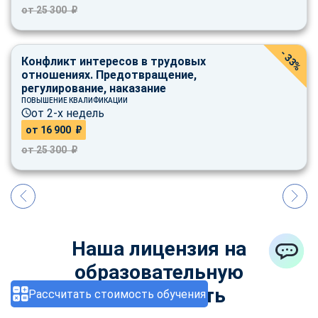
от 25 300 ₽
- 33%
Конфликт интересов в трудовых
отношениях. Предотвращение,
регулирование, наказание
ПОВЫШЕНИЕ КВАЛИФИКАЦИИ
от 2-х недель
от 16 900 ₽
от 25 300 ₽
Наша лицензия на
образовательную
ChatApp
деятельность
Рассчитать стоимость обучения