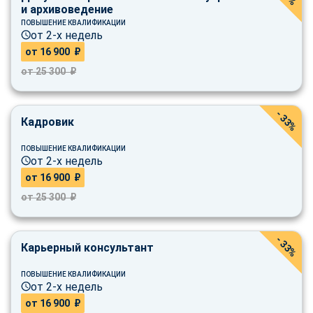
online
и архивоведение
ПОВЫШЕНИЕ КВАЛИФИКАЦИИ
от 2-х недель
от 16 900 ₽
Мессенджеры
от 25 300 ₽
Свяжитесь с нами через любой удобный мессенджер!
- 33%
Telegram
WhatsApp
Кадровик
Vkontakte
EMail
ПОВЫШЕНИЕ КВАЛИФИКАЦИИ
от 2-х недель
от 16 900 ₽
Max
от 25 300 ₽
- 33%
Карьерный консультант
ПОВЫШЕНИЕ КВАЛИФИКАЦИИ
от 2-х недель
от 16 900 ₽