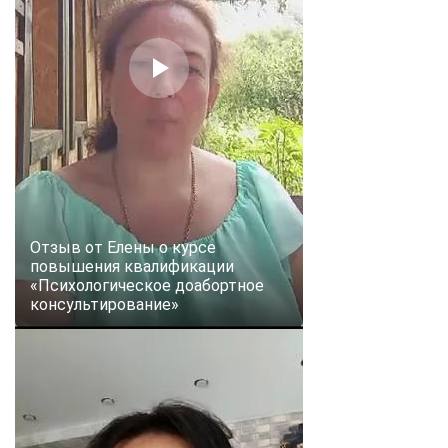
online
Мессенджеры
Свяжитесь с нами через любой удобный мессенджер!
Telegram
WhatsApp
Vkontakte
EMail
Отзыв от Елены о курсе
Max
повышения квалификации
«Психологическое доабортное
консультирование»