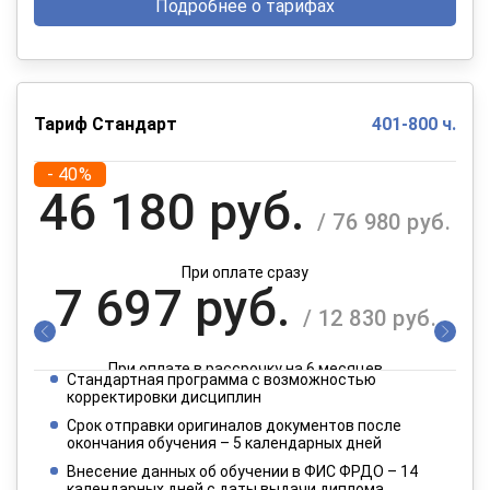
Подробнее о тарифах
Тариф Стандарт
401-800 ч.
- 40%
46 180 руб.
/ 76 980 руб.
При оплате сразу
7 697 руб.
/ 12 830 руб.
При оплате в рассрочку на 6 месяцев
Стандартная программа с возможностью
3 849 руб.
корректировки дисциплин
/ 6 415 руб.
Срок отправки оригиналов документов после
окончания обучения – 5 календарных дней
При оплате в рассрочку на 12 месяцев
Внесение данных об обучении в ФИС ФРДО – 14
календарных дней с даты выдачи диплома