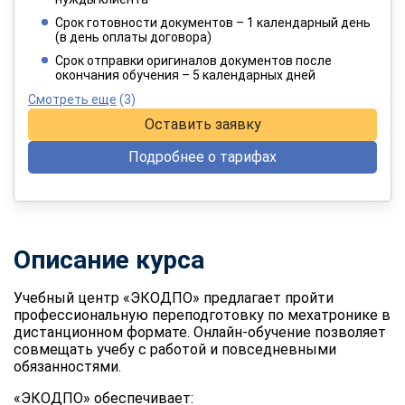
4 949 руб.
/ 8 249 руб.
Срок готовности документов – 1 календарный день
(в день оплаты договора)
При оплате в рассрочку на 12 месяцев
Срок отправки оригиналов документов после
окончания обучения – 5 календарных дней
Смотреть еще
(3)
Оставить заявку
Подробнее о тарифах
Описание курса
Учебный центр «ЭКОДПО» предлагает пройти
профессиональную
переподготовку по мехатронике
в
дистанционном формате. Онлайн-обучение позволяет
совмещать учебу с работой и повседневными
обязанностями.
«ЭКОДПО» обеспечивает: