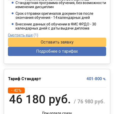
При оплате в рассрочку на 6 месяцев
Стандартная программа обучения, без возможности
2 749 руб.
изменения дисциплин
/ 4 582 руб.
Срок отправки оригиналов документов после
окончания обучения - 14 календарных дней
При оплате в рассрочку на 12 месяцев
Внесение данных об обучении в ФИС ФРДО - 30
календарных дней с даты выдачи диплома
Смотреть еще
(1)
Оставить заявку
Подробнее о тарифах
Тариф Стандарт
401-800 ч.
- 40%
46 180 руб.
/ 76 980 руб.
При оплате сразу