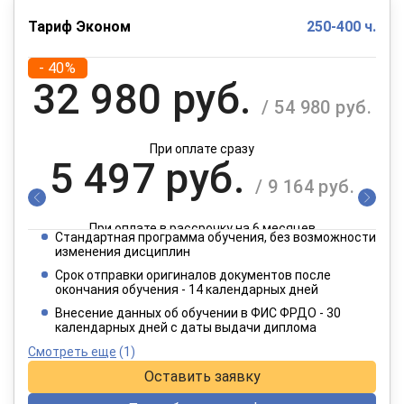
Тариф Эконом
250-400 ч.
- 40%
32 980 руб.
/ 54 980 руб.
При оплате сразу
5 497 руб.
/ 9 164 руб.
При оплате в рассрочку на 6 месяцев
Стандартная программа обучения, без возможности
2 749 руб.
изменения дисциплин
/ 4 582 руб.
Срок отправки оригиналов документов после
окончания обучения - 14 календарных дней
При оплате в рассрочку на 12 месяцев
Внесение данных об обучении в ФИС ФРДО - 30
календарных дней с даты выдачи диплома
Смотреть еще
(1)
Оставить заявку