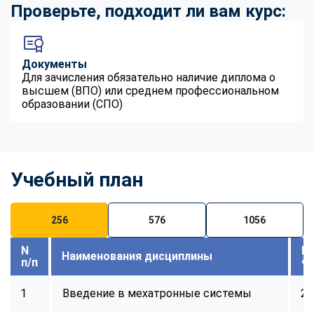
Проверьте, подходит ли вам курс:
Документы
Для зачисления обязательно наличие диплома о
высшем (ВПО) или среднем профессиональном
образовании (СПО)
Учебный план
256
576
1056
N
В
Наименования дисциплины
п/п
ч
1
Введение в мехатронные системы
28
ChatApp