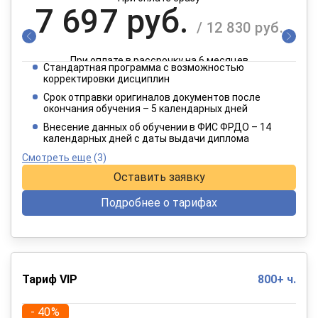
7 697 руб.
/ 12 830 руб.
При оплате в рассрочку на 6 месяцев
Стандартная программа с возможностью
3 849 руб.
корректировки дисциплин
/ 6 415 руб.
Срок отправки оригиналов документов после
окончания обучения – 5 календарных дней
При оплате в рассрочку на 12 месяцев
Внесение данных об обучении в ФИС ФРДО – 14
календарных дней с даты выдачи диплома
Смотреть еще
(3)
Оставить заявку
Подробнее о тарифах
Тариф VIP
800+ ч.
- 40%