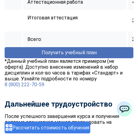
Аттестационная работа
40
Итоговая аттестация
2
Всего:
25
Получить учебный план
*Данный учебный план является примером (не
оферта). Доступно внесение изменений в набор
дисциплин и кол-во часов в тарифах «Стандарт» и
выше. Узнайте подробности по номеру
8 (800) 222-70-59
Дальнейшее трудоустройство
После успешного завершения курса и получения
ChatApp
диплома специалист может претендовать на
Рассчитать стоимость обучения
следующие должности: