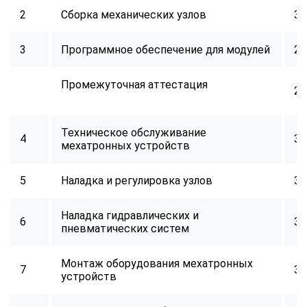
online
2
Сборка механических узлов
32
3
Программное обеспечение для модулей
24
Мессенджеры
Свяжитесь с нами через любой удобный мессенджер!
Промежуточная аттестация
2
Telegram
WhatsApp
Техническое обслуживание
4
32
Vkontakte
EMail
мехатронных устройств
Max
5
Наладка и регулировка узлов
32
Наладка гидравлических и
6
32
пневматических систем
Монтаж оборудования мехатронных
7
32
устройств