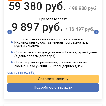
59 380 руб.
/ 98 980 руб.
При оплате сразу
9 897 руб.
/ 16 497 руб.
При оплате в рассрочку на 6 месяцев
Индивидуально составленная программа под
4 949 руб.
нужды клиента
/ 8 249 руб.
Срок готовности документов – 1 календарный день
(в день оплаты договора)
При оплате в рассрочку на 12 месяцев
Срок отправки оригиналов документов после
окончания обучения – 5 календарных дней
Смотреть еще
(3)
Оставить заявку
Подробнее о тарифах