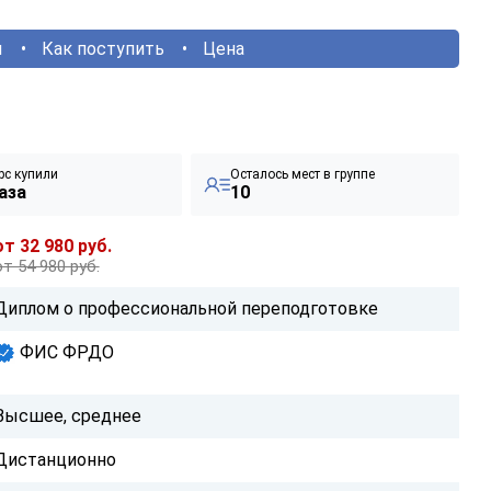
ы
Как поступить
Цена
рс купили
Осталось мест в группе
аза
10
от 32 980 руб.
от 54 980 руб.
Диплом о профессиональной переподготовке
ФИС ФРДО
Высшее, среднее
Дистанционно