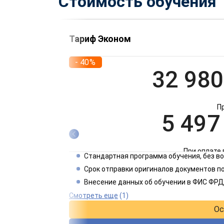
Стоимость обучения
Тариф Эконом
- 40%
32 980
П
5 497
При оплате 
Стандартная программа обучения, без 
2 749
Срок отправки оригиналов документов по
Внесение данных об обучении в ФИС ФРД
При оплате 
Смотреть еще
(1)
Ос