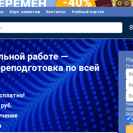
вы
Корп. клиентам
Контакты
Учебный портал
8
к
льной работе —
По
реподготовка по всей
Ост
сплатно!
Наж
 руб.
пер
пол
учение
С
р
в