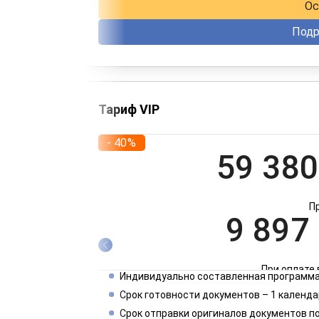
Ос
Подр
Тариф VIP
- 40%
59 380
П
9 897
При оплате 
Индивидуально составленная программа
4 949
Срок готовности документов – 1 календа
Срок отправки оригиналов документов п