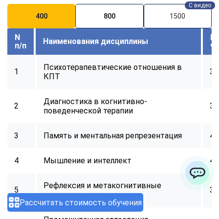
С видео
400
800
1500
N
В
Наименования дисциплины
п/п
ч
Психотерапевтические отношения в
1
32
КПТ
Диагностика в когнитивно-
2
32
поведенческой терапии
3
Память и ментальная репрезентация
40
4
Мышление и интеллект
40
Рефлексия и метакогнитивные
ChatApp
5
32
процессы
Рассчитать стоимость обучения