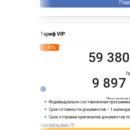
Подр
Тариф VIP
- 40%
59 380
П
9 897
При оплате 
Индивидуально составленная программа
4 949
Срок готовности документов – 1 календа
Срок отправки оригиналов документов п
При оплате 
Смотреть еще
(3)