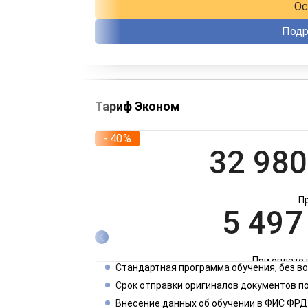
Ос
Подр
Тариф Эконом
- 40%
32 980
П
5 497
При оплате 
Стандартная программа обучения, без 
2 749
Срок отправки оригиналов документов по
Внесение данных об обучении в ФИС ФРД