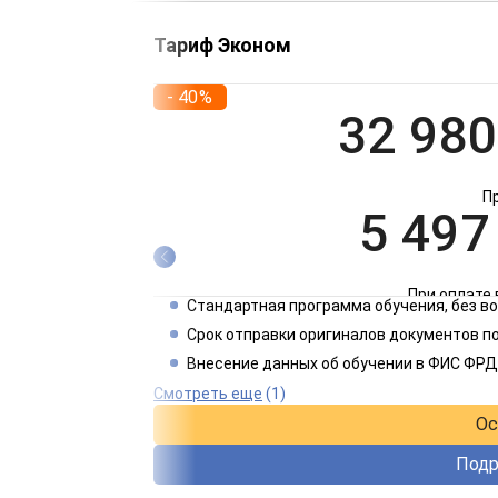
Тариф Эконом
- 40%
32 980
П
5 497
При оплате 
Стандартная программа обучения, без 
2 749
Срок отправки оригиналов документов по
Внесение данных об обучении в ФИС ФРД
При оплате 
Смотреть еще
(1)
Ос
Подр