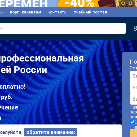
вы
Корп. клиентам
Контакты
Учебный портал
8
к
профессиональная
По
сей России
Ост
сплатно!
 руб.
учение
Наж
пер
в
пол
С
р
ожалуйста,
обратите внимание: