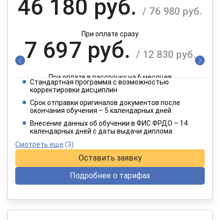
46 180 руб.
/ 76 980 руб.
При оплате сразу
7 697 руб.
/ 12 830 руб.
При оплате в рассрочку на 6 месяцев
Стандартная программа с возможностью
3 849 руб.
корректировки дисциплин
/ 6 415 руб.
Срок отправки оригиналов документов после
окончания обучения – 5 календарных дней
При оплате в рассрочку на 12 месяцев
Внесение данных об обучении в ФИС ФРДО – 14
календарных дней с даты выдачи диплома
Смотреть еще
(3)
Оставить заявку
Подробнее о тарифах