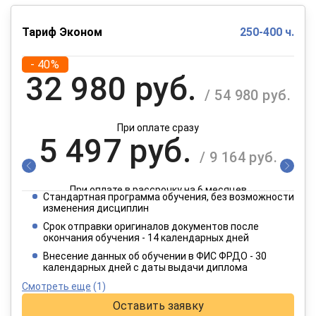
Тариф Эконом
250-400 ч.
- 40%
32 980 руб.
/ 54 980 руб.
При оплате сразу
5 497 руб.
/ 9 164 руб.
При оплате в рассрочку на 6 месяцев
Стандартная программа обучения, без возможности
2 749 руб.
изменения дисциплин
/ 4 582 руб.
Срок отправки оригиналов документов после
окончания обучения - 14 календарных дней
При оплате в рассрочку на 12 месяцев
Внесение данных об обучении в ФИС ФРДО - 30
календарных дней с даты выдачи диплома
Смотреть еще
(1)
Оставить заявку