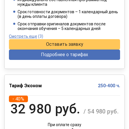
4 949 руб.
нужды клиента
/ 8 249 руб.
Срок готовности документов – 1 календарный день
(в день оплаты договора)
При оплате в рассрочку на 12 месяцев
Срок отправки оригиналов документов после
окончания обучения – 5 календарных дней
Смотреть еще
(3)
Оставить заявку
Подробнее о тарифах
Тариф Эконом
250-400 ч.
- 40%
32 980 руб.
/ 54 980 руб.
При оплате сразу