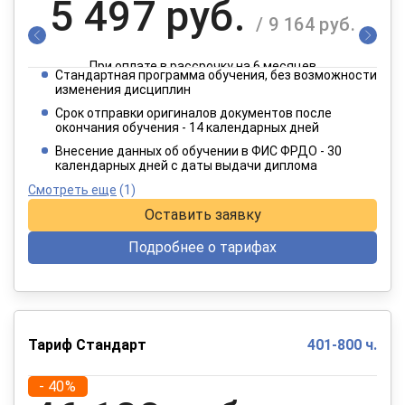
5 497 руб.
/ 9 164 руб.
При оплате в рассрочку на 6 месяцев
Стандартная программа обучения, без возможности
2 749 руб.
изменения дисциплин
/ 4 582 руб.
Срок отправки оригиналов документов после
окончания обучения - 14 календарных дней
При оплате в рассрочку на 12 месяцев
Внесение данных об обучении в ФИС ФРДО - 30
календарных дней с даты выдачи диплома
Смотреть еще
(1)
Оставить заявку
Подробнее о тарифах
Тариф Стандарт
401-800 ч.
- 40%