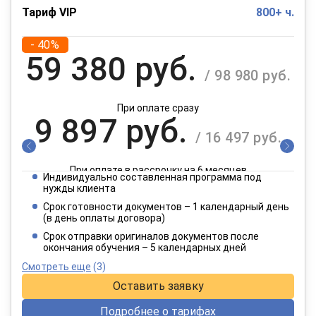
Тариф VIP
800+ ч.
- 40%
59 380 руб.
/ 98 980 руб.
При оплате сразу
9 897 руб.
/ 16 497 руб.
При оплате в рассрочку на 6 месяцев
Индивидуально составленная программа под
4 949 руб.
нужды клиента
/ 8 249 руб.
Срок готовности документов – 1 календарный день
(в день оплаты договора)
При оплате в рассрочку на 12 месяцев
Срок отправки оригиналов документов после
окончания обучения – 5 календарных дней
Смотреть еще
(3)
Оставить заявку
Подробнее о тарифах