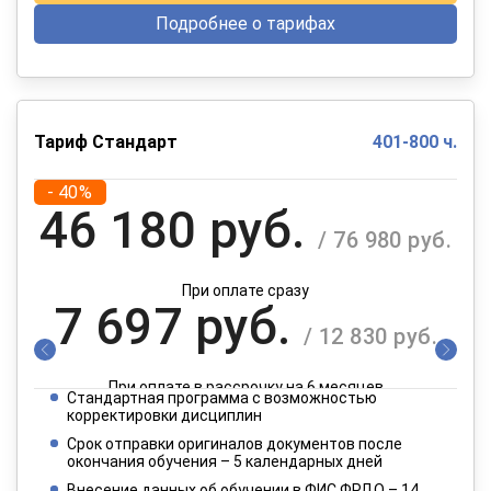
Подробнее о тарифах
Тариф Стандарт
401-800 ч.
- 40%
46 180 руб.
/ 76 980 руб.
При оплате сразу
7 697 руб.
/ 12 830 руб.
При оплате в рассрочку на 6 месяцев
Стандартная программа с возможностью
3 849 руб.
корректировки дисциплин
/ 6 415 руб.
Срок отправки оригиналов документов после
окончания обучения – 5 календарных дней
При оплате в рассрочку на 12 месяцев
Внесение данных об обучении в ФИС ФРДО – 14