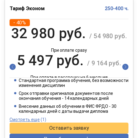
Тариф Эконом
250-400 ч.
- 40%
32 980 руб.
/ 54 980 руб.
При оплате сразу
5 497 руб.
/ 9 164 руб.
При оплате в рассрочку на 6 месяцев
Стандартная программа обучения, без возможности
2 749 руб.
изменения дисциплин
/ 4 582 руб.
Срок отправки оригиналов документов после
окончания обучения - 14 календарных дней
При оплате в рассрочку на 12 месяцев
Внесение данных об обучении в ФИС ФРДО - 30
календарных дней с даты выдачи диплома
Смотреть еще
(1)
Оставить заявку