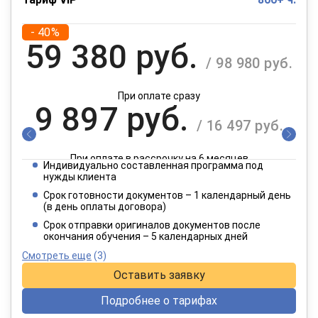
- 40%
59 380 руб.
/ 98 980 руб.
При оплате сразу
9 897 руб.
/ 16 497 руб.
При оплате в рассрочку на 6 месяцев
Индивидуально составленная программа под
4 949 руб.
нужды клиента
/ 8 249 руб.
Срок готовности документов – 1 календарный день
(в день оплаты договора)
При оплате в рассрочку на 12 месяцев
Срок отправки оригиналов документов после
окончания обучения – 5 календарных дней
Смотреть еще
(3)
Оставить заявку
Подробнее о тарифах