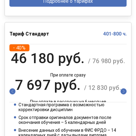
Подробнее о тарифах
Тариф Стандарт
401-800 ч.
- 40%
46 180 руб.
/ 76 980 руб.
При оплате сразу
7 697 руб.
/ 12 830 руб.
При оплате в рассрочку на 6 месяцев
Стандартная программа с возможностью
3 849 руб.
корректировки дисциплин
/ 6 415 руб.
Срок отправки оригиналов документов после
окончания обучения – 5 календарных дней
При оплате в рассрочку на 12 месяцев
Внесение данных об обучении в ФИС ФРДО – 14
календарных дней с даты выдачи диплома