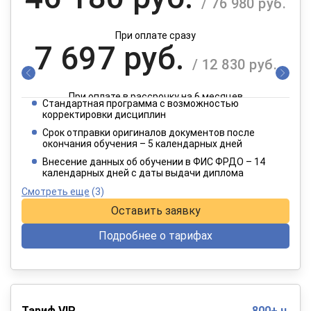
/ 76 980 руб.
При оплате сразу
7 697 руб.
/ 12 830 руб.
При оплате в рассрочку на 6 месяцев
Стандартная программа с возможностью
3 849 руб.
корректировки дисциплин
/ 6 415 руб.
Срок отправки оригиналов документов после
окончания обучения – 5 календарных дней
При оплате в рассрочку на 12 месяцев
Внесение данных об обучении в ФИС ФРДО – 14
календарных дней с даты выдачи диплома
Смотреть еще
(3)
Оставить заявку
Подробнее о тарифах
Тариф VIP
800+ ч.