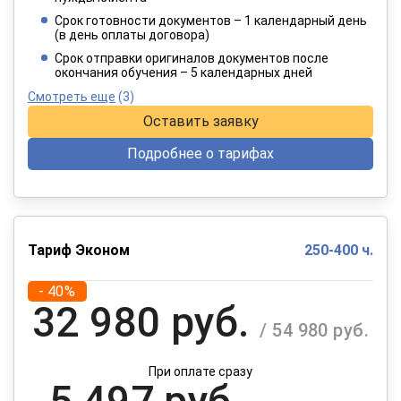
4 949 руб.
/ 8 249 руб.
Срок готовности документов – 1 календарный день
(в день оплаты договора)
При оплате в рассрочку на 12 месяцев
Срок отправки оригиналов документов после
окончания обучения – 5 календарных дней
Смотреть еще
(3)
Оставить заявку
Подробнее о тарифах
Тариф Эконом
250-400 ч.
- 40%
32 980 руб.
/ 54 980 руб.
При оплате сразу
5 497 руб.