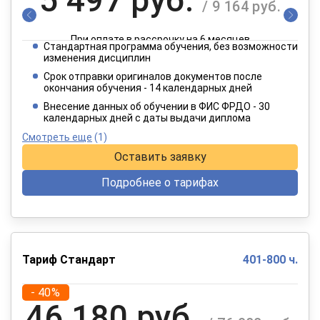
/ 9 164 руб.
При оплате в рассрочку на 6 месяцев
Стандартная программа обучения, без возможности
2 749 руб.
изменения дисциплин
/ 4 582 руб.
Срок отправки оригиналов документов после
окончания обучения - 14 календарных дней
При оплате в рассрочку на 12 месяцев
Внесение данных об обучении в ФИС ФРДО - 30
календарных дней с даты выдачи диплома
Смотреть еще
(1)
Оставить заявку
Подробнее о тарифах
Тариф Стандарт
401-800 ч.
- 40%
46 180 руб.