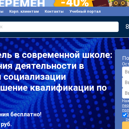
вы
Корп. клиентам
Контакты
Учебный портал
8
к
ль в современной школе:
По
ия деятельности в
Ост
и социализации
шение квалификации по
Наж
пер
пол
ния бесплатно!
С
р
 руб.