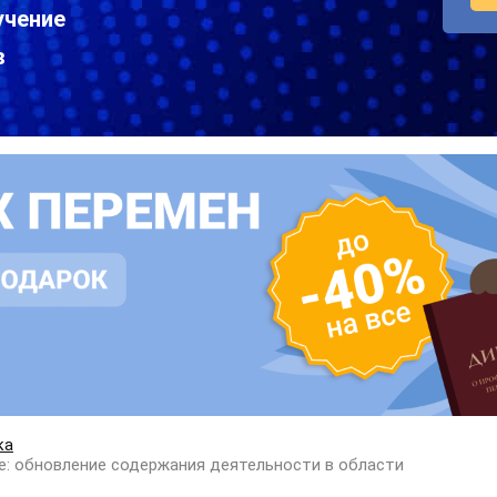
учение
в
ка
е: обновление содержания деятельности в области