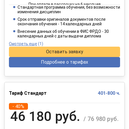
При оплате в рассрочку на 6 месяцев
Стандартная программа обучения, без возможности
2 749 руб.
изменения дисциплин
/ 4 582 руб.
Срок отправки оригиналов документов после
окончания обучения - 14 календарных дней
При оплате в рассрочку на 12 месяцев
Внесение данных об обучении в ФИС ФРДО - 30
календарных дней с даты выдачи диплома
Смотреть еще
(1)
Оставить заявку
Подробнее о тарифах
Тариф Стандарт
401-800 ч.
- 40%
46 180 руб.
/ 76 980 руб.