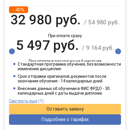
- 40%
32 980 руб.
/ 54 980 руб.
При оплате сразу
5 497 руб.
/ 9 164 руб.
При оплате в рассрочку на 6 месяцев
Стандартная программа обучения, без возможности
2 749 руб.
изменения дисциплин
/ 4 582 руб.
Срок отправки оригиналов документов после
окончания обучения - 14 календарных дней
При оплате в рассрочку на 12 месяцев
Внесение данных об обучении в ФИС ФРДО - 30
календарных дней с даты выдачи диплома
Смотреть еще
(1)
Оставить заявку
Подробнее о тарифах