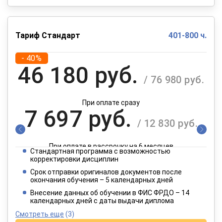
Тариф Стандарт
401-800 ч.
- 40%
46 180 руб.
/ 76 980 руб.
При оплате сразу
7 697 руб.
/ 12 830 руб.
При оплате в рассрочку на 6 месяцев
Стандартная программа с возможностью
3 849 руб.
корректировки дисциплин
/ 6 415 руб.
Срок отправки оригиналов документов после
окончания обучения – 5 календарных дней
При оплате в рассрочку на 12 месяцев
Внесение данных об обучении в ФИС ФРДО – 14
календарных дней с даты выдачи диплома
Смотреть еще
(3)