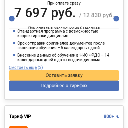
При оплате сразу
7 697 руб.
/ 12 830 руб.
При оплате в рассрочку на 6 месяцев
Стандартная программа с возможностью
3 849 руб.
корректировки дисциплин
/ 6 415 руб.
Срок отправки оригиналов документов после
окончания обучения – 5 календарных дней
При оплате в рассрочку на 12 месяцев
Внесение данных об обучении в ФИС ФРДО – 14
календарных дней с даты выдачи диплома
Смотреть еще
(3)
Оставить заявку
Подробнее о тарифах
Тариф VIP
800+ ч.