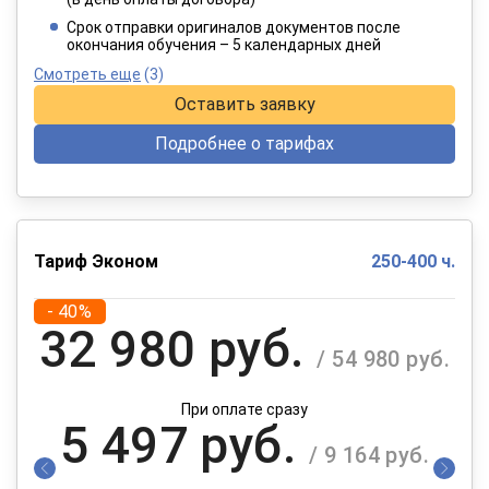
При оплате в рассрочку на 12 месяцев
Срок отправки оригиналов документов после
окончания обучения – 5 календарных дней
Смотреть еще
(3)
Оставить заявку
Подробнее о тарифах
Тариф Эконом
250-400 ч.
- 40%
32 980 руб.
/ 54 980 руб.
При оплате сразу
5 497 руб.
/ 9 164 руб.