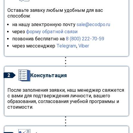
online
Оставьте заявку любым удобным для вас
способом:
Мессенджеры
на нашу электронную почту
sale@ecodpo.ru
Свяжитесь с нами через любой удобный мессенджер!
через
форму обратной связи
позвонив бесплатно на
8 (800) 222-70-59
через мессенджер
Telegram
,
Viber
Telegram
WhatsApp
Vkontakte
EMail
Консультация
2
Max
После заполнения заявки, наш менеджер свяжется
с вами для подтверждения личности, вашего
образования, согласования учебной программы и
стоимости.