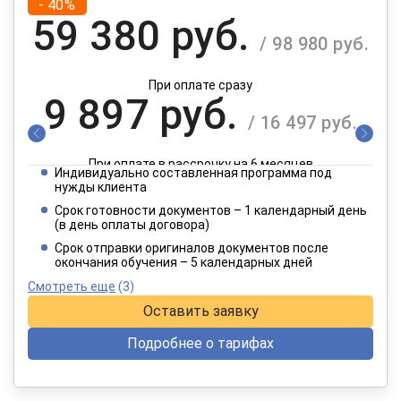
- 40%
59 380 руб.
/ 98 980 руб.
При оплате сразу
9 897 руб.
/ 16 497 руб.
При оплате в рассрочку на 6 месяцев
Индивидуально составленная программа под
4 949 руб.
нужды клиента
/ 8 249 руб.
Срок готовности документов – 1 календарный день
(в день оплаты договора)
При оплате в рассрочку на 12 месяцев
Срок отправки оригиналов документов после
окончания обучения – 5 календарных дней
Смотреть еще
(3)
Оставить заявку
Подробнее о тарифах