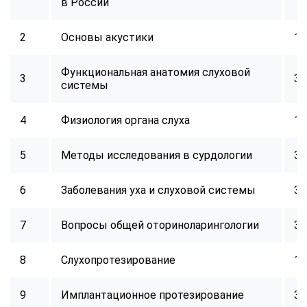
в России
2
Основы акустики
16
Функциональная анатомия слуховой
3
32
системы
4
Физиология органа слуха
16
5
Методы исследования в сурдологии
32
6
Заболевания уха и слуховой системы
32
7
Вопросы общей оториноларингологии
32
8
Слухопротезирование
16
9
Имплантационное протезирование
32