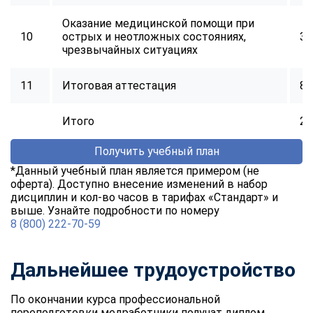
Оказание медицинской помощи при
10
острых и неотложных состояниях,
32
чрезвычайных ситуациях
11
Итоговая аттестация
8
Итого
25
Получить учебный план
*Данный учебный план является примером (не
оферта). Доступно внесение изменений в набор
дисциплин и кол-во часов в тарифах «Стандарт» и
выше. Узнайте подробности по номеру
8 (800) 222-70-59
Дальнейшее трудоустройство
По окончании курса профессиональной
переподготовки медработники получат диплом,