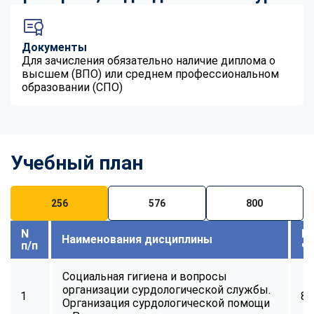
Документы
Для зачисления обязательно наличие диплома о
высшем (ВПО) или среднем профессиональном
образовании (СПО)
Учебный план
256
576
800
N
В
Наименования дисциплины
п/п
ч
Социальная гигиена и вопросы
организации сурдологической службы.
1
8
Организация сурдологической помощи