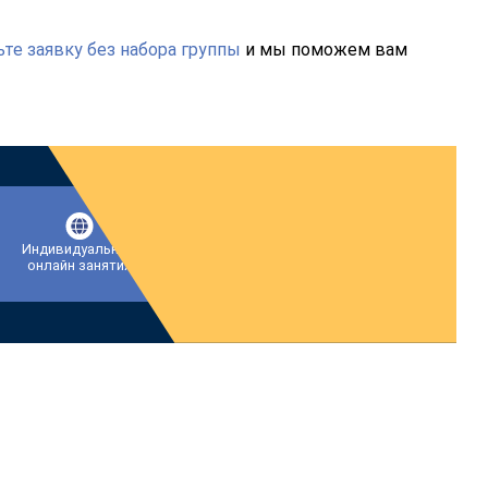
те заявку без набора группы
и мы поможем вам
Индивидуальные
Практикующий
Ответы на вопросы
онлайн занятия
специалист