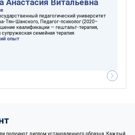
а Анастасия Витальевна
ие
осударственный педагогический университет
а-Тян-Шанского, Педагог-психолог (2020–
ышение квалификации — гештальт-терапия,
 супружеская семейная терапия.
кий опыт
нт
ли получают диплом установленного образца. Каждый