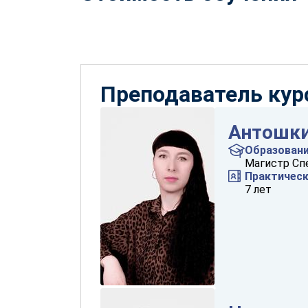
Преподаватель кур
Антошки
Образован
Магистр Сп
Практичес
7 лет