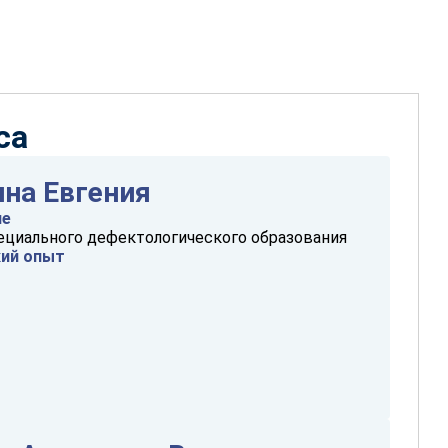
са
на Евгения
ие
ециального дефектологического образования
кий опыт