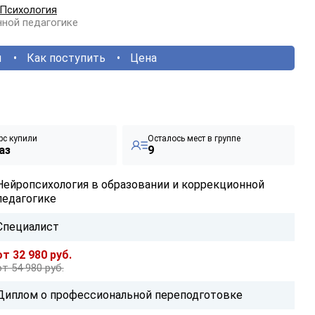
Психология
нной педагогике
ы
Как поступить
Цена
рс купили
Осталось мест в группе
аз
9
Нейропсихология в образовании и коррекционной
педагогике
Специалист
от 32 980 руб.
от 54 980 руб.
Диплом о профессиональной переподготовке