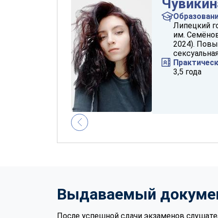
Чувикин
Образован
Липецкий г
им. Семёнов
2024). Пов
сексуальная
Практичес
3,5 года
Выдаваемый докуме
После успешной сдачи экзаменов слушате