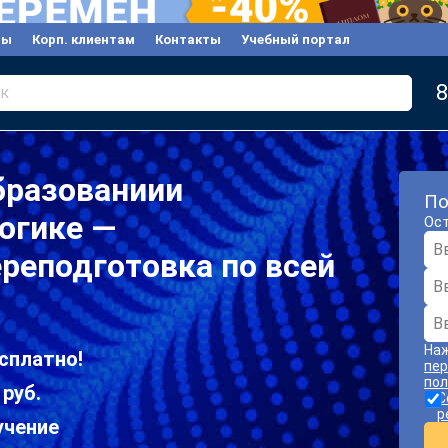
вы
Корп. клиентам
Контакты
Учебный портал
8
к
бразованиии
По
огике —
Ост
реподготовка по всей
Наж
сплатно!
пер
пол
 руб.
С
р
учение