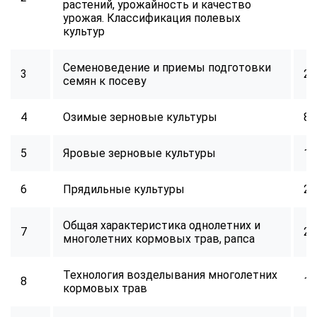
растений, урожайность и качество
урожая. Классификация полевых
культур
Семеноведение и приемы подготовки
3
24
семян к посеву
4
Озимые зерновые культуры
8
5
Яровые зерновые культуры
16
6
Прядильные культуры
24
Общая характеристика однолетних и
7
24
многолетних кормовых трав, рапса
Технология возделывания многолетних
8
16
кормовых трав