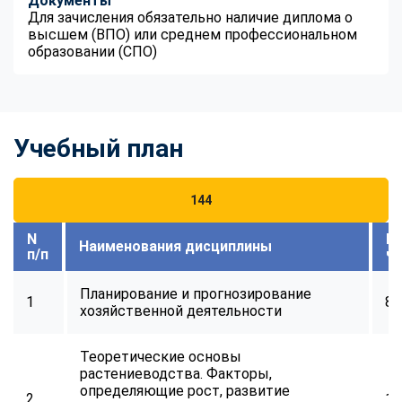
Документы
Для зачисления обязательно наличие диплома о
высшем (ВПО) или среднем профессиональном
образовании (СПО)
Учебный план
144
N
В
Наименования дисциплины
п/п
ч
Планирование и прогнозирование
1
8
хозяйственной деятельности
Теоретические основы
растениеводства. Факторы,
определяющие рост, развитие
2
16