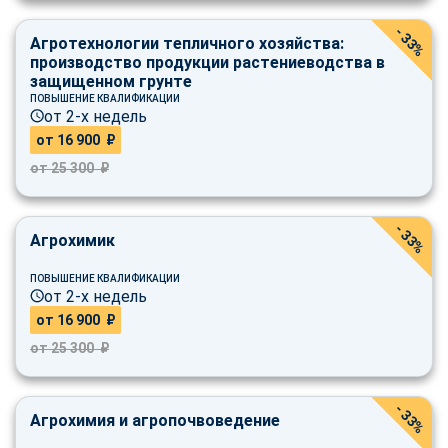
online
- 33%
Агротехнологии тепличного хозяйства:
производство продукции растениеводства в
Мессенджеры
защищенном грунте
ПОВЫШЕНИЕ КВАЛИФИКАЦИИ
Свяжитесь с нами через любой удобный мессенджер!
от 2-х недель
от 16 900 ₽
Telegram
WhatsApp
от 25 300 ₽
Vkontakte
EMail
- 33%
Агрохимик
Max
ПОВЫШЕНИЕ КВАЛИФИКАЦИИ
от 2-х недель
от 16 900 ₽
от 25 300 ₽
- 33%
Агрохимия и агропочвоведение