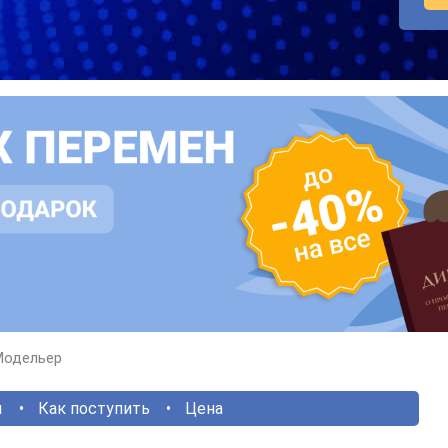
Модельер
ы
Как поступить
Цена