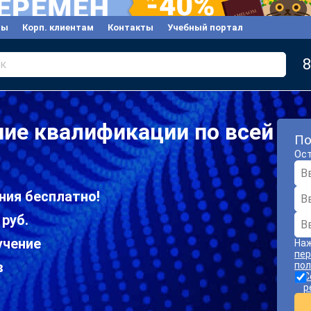
вы
Корп. клиентам
Контакты
Учебный портал
8
к
ие квалификации по всей
По
Ост
ния бесплатно!
 руб.
учение
Наж
пер
в
пол
С
р