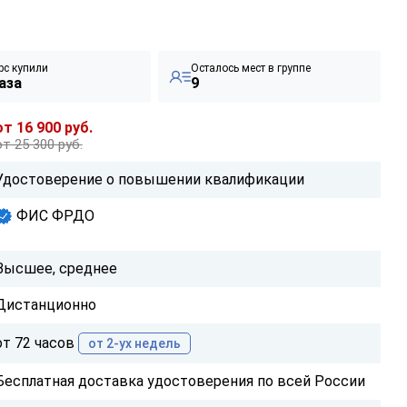
рс купили
Осталось мест в группе
аза
9
от 16 900 руб.
от 25 300 руб.
Удостоверение о повышении квалификации
ФИС ФРДО
Высшее, среднее
Дистанционно
от 72 часов
от 2-ух недель
Бесплатная доставка удостоверения по всей России