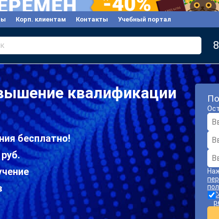
вы
Корп. клиентам
Контакты
Учебный портал
8
к
вышение квалификации
По
Ост
ния бесплатно!
 руб.
учение
Наж
пер
в
пол
С
р