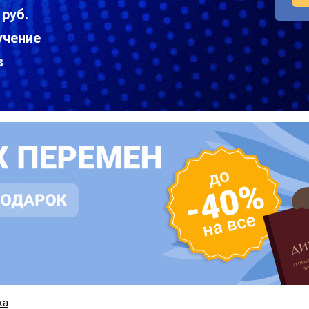
 руб.
учение
в
ка