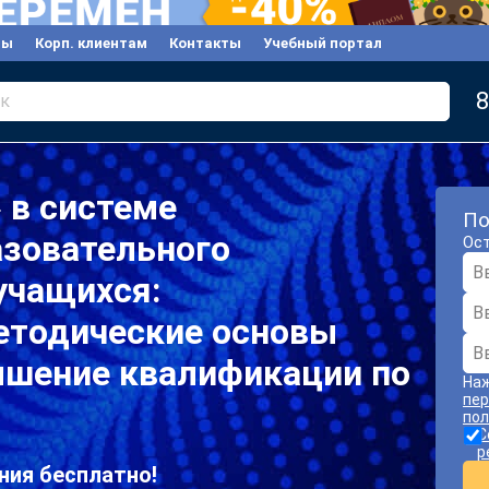
вы
Корп. клиентам
Контакты
Учебный портал
8
к
 в системе
По
азовательного
Ост
учащихся:
етодические основы
ышение квалификации по
Наж
пер
пол
С
р
ния бесплатно!