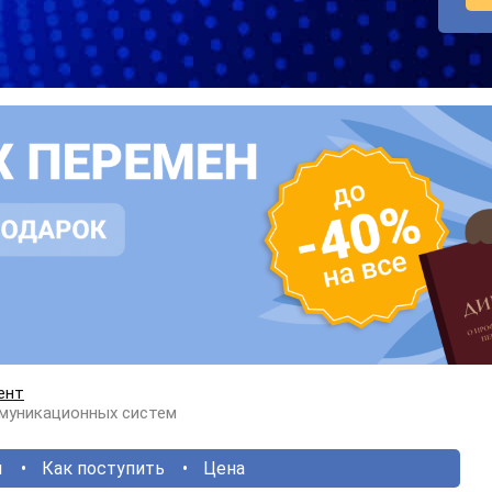
ент
муникационных систем
ы
Как поступить
Цена