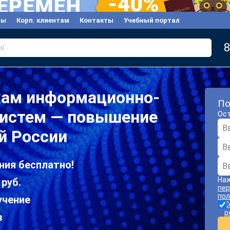
вы
Корп. клиентам
Контакты
Учебный портал
8
к
ам информационно-
По
истем — повышение
Ост
й России
ния бесплатно!
Наж
 руб.
пер
пол
учение
С
р
в