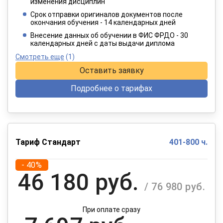
2 749 руб.
изменения дисциплин
/ 4 582 руб.
Срок отправки оригиналов документов после
окончания обучения - 14 календарных дней
При оплате в рассрочку на 12 месяцев
Внесение данных об обучении в ФИС ФРДО - 30
календарных дней с даты выдачи диплома
Смотреть еще
(1)
Оставить заявку
Подробнее о тарифах
Тариф Стандарт
401-800 ч.
- 40%
46 180 руб.
/ 76 980 руб.
При оплате сразу