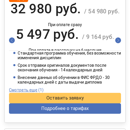
32 980 руб.
/ 54 980 руб.
При оплате сразу
5 497 руб.
/ 9 164 руб.
При оплате в рассрочку на 6 месяцев
Стандартная программа обучения, без возможности
2 749 руб.
изменения дисциплин
/ 4 582 руб.
Срок отправки оригиналов документов после
окончания обучения - 14 календарных дней
При оплате в рассрочку на 12 месяцев
Внесение данных об обучении в ФИС ФРДО - 30
календарных дней с даты выдачи диплома
Смотреть еще
(1)
Оставить заявку
Подробнее о тарифах