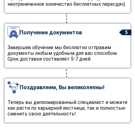
online
неограниченное количество бесплатных пересдач).
Мессенджеры
Свяжитесь с нами через любой удобный мессенджер!
Получение документов
5
Завершив обучение мы бесплатно отправим
Telegram
WhatsApp
документы любым удобным для вас способом.
Срок доставки составляет 5-7 дней.
Vkontakte
EMail
Max
Поздравляем, Вы великолепны!
Теперь вы дипломированный специалист и можете
как расти по карьерной лестнице, так и полностью
сменить свою деятельность!