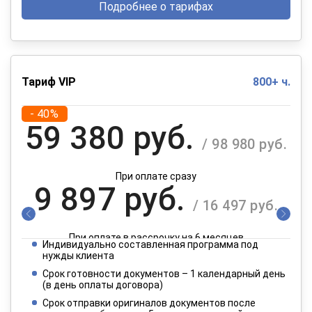
Подробнее о тарифах
Тариф VIP
800+ ч.
- 40%
59 380 руб.
/ 98 980 руб.
При оплате сразу
9 897 руб.
/ 16 497 руб.
При оплате в рассрочку на 6 месяцев
Индивидуально составленная программа под
4 949 руб.
нужды клиента
/ 8 249 руб.
Срок готовности документов – 1 календарный день
(в день оплаты договора)
При оплате в рассрочку на 12 месяцев
Срок отправки оригиналов документов после