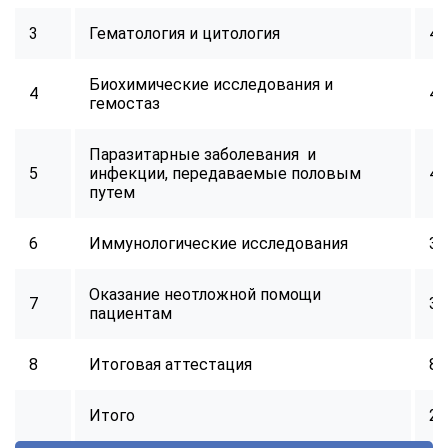
3
Гематология и цитология
40
Биохимические исследования и
4
40
гемостаз
Паразитарные заболевания и
5
инфекции, передаваемые половым
40
путем
6
Иммунологические исследования
32
Оказание неотложной помощи
7
32
пациентам
8
Итоговая аттестация
8
Итого
25