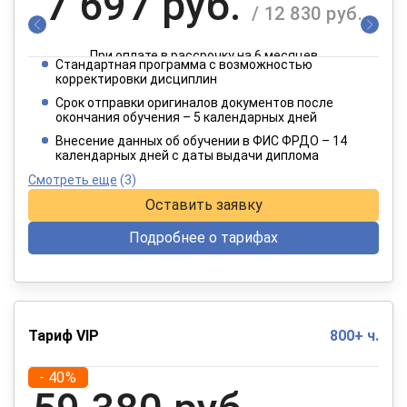
7 697 руб.
/ 12 830 руб.
При оплате в рассрочку на 6 месяцев
Стандартная программа с возможностью
3 849 руб.
корректировки дисциплин
/ 6 415 руб.
Срок отправки оригиналов документов после
окончания обучения – 5 календарных дней
При оплате в рассрочку на 12 месяцев
Внесение данных об обучении в ФИС ФРДО – 14
календарных дней с даты выдачи диплома
Смотреть еще
(3)
Оставить заявку
Подробнее о тарифах
Тариф VIP
800+ ч.
- 40%