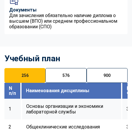
Документы
Для зачисления обязательно наличие диплома о
высшем (ВПО) или среднем профессиональном
образовании (СПО)
Учебный план
256
576
900
N
В
Наименования дисциплины
п/п
ч
Основы организации и экономики
1
32
лабораторной службы
2
Общеклинические исследования
32