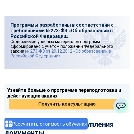
Программы разработаны в соответствии с
требованиями №273-ФЗ «Об образовании в
Российской Федерации»
Содержимое учебных материалов программ
сформировано с учетом положений Федерального
закона
№ 273-ФЗ от 29.12.2012 «Об образовании в
Российской Федерации»
.
Узнайте больше о программе переподготовки и
действующих акциях
Получить консультацию
ChatApp
Необходимые для поступления
Рассчитать стоимость обучения
документы