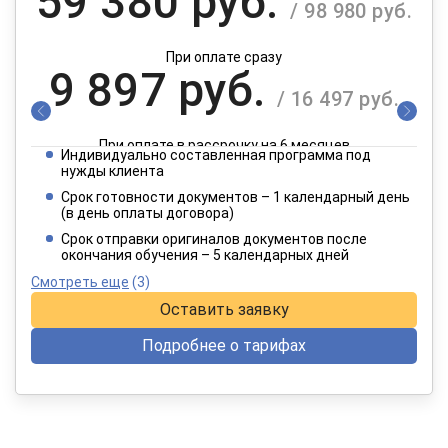
59 380 руб.
/ 98 980 руб.
При оплате сразу
9 897 руб.
/ 16 497 руб.
При оплате в рассрочку на 6 месяцев
Индивидуально составленная программа под
4 949 руб.
нужды клиента
/ 8 249 руб.
Срок готовности документов – 1 календарный день
(в день оплаты договора)
При оплате в рассрочку на 12 месяцев
Срок отправки оригиналов документов после
окончания обучения – 5 календарных дней
Смотреть еще
(3)
Оставить заявку
Подробнее о тарифах