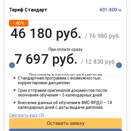
Тариф Стандарт
401-800 ч.
- 40%
46 180 руб.
/ 76 980 руб.
При оплате сразу
7 697 руб.
/ 12 830 руб.
При оплате в рассрочку на 6 месяцев
Стандартная программа с возможностью
3 849 руб.
корректировки дисциплин
/ 6 415 руб.
Срок отправки оригиналов документов после
окончания обучения – 5 календарных дней
При оплате в рассрочку на 12 месяцев
Внесение данных об обучении в ФИС ФРДО – 14
календарных дней с даты выдачи диплома
Смотреть еще
(3)
Оставить заявку