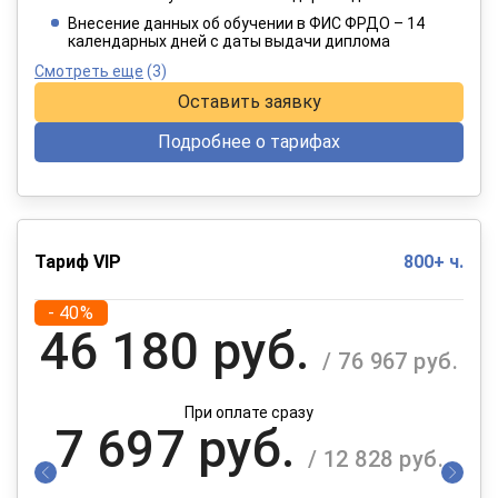
При оплате в рассрочку на 12 месяцев
Внесение данных об обучении в ФИС ФРДО – 14
календарных дней с даты выдачи диплома
Смотреть еще
(3)
Оставить заявку
Подробнее о тарифах
Тариф VIP
800+ ч.
- 40%
46 180 руб.
/ 76 967 руб.
При оплате сразу
7 697 руб.
/ 12 828 руб.