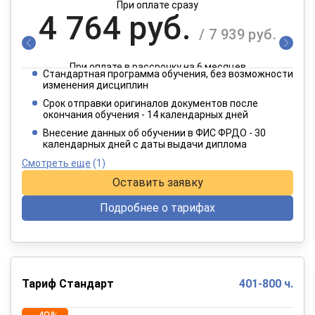
При оплате сразу
4 764 руб.
/ 7 939 руб.
При оплате в рассрочку на 6 месяцев
Стандартная программа обучения, без возможности
2 382 руб.
изменения дисциплин
/ 3 970 руб.
Срок отправки оригиналов документов после
окончания обучения - 14 календарных дней
При оплате в рассрочку на 12 месяцев
Внесение данных об обучении в ФИС ФРДО - 30
календарных дней с даты выдачи диплома
Смотреть еще
(1)
Оставить заявку
Подробнее о тарифах
Тариф Стандарт
401-800 ч.