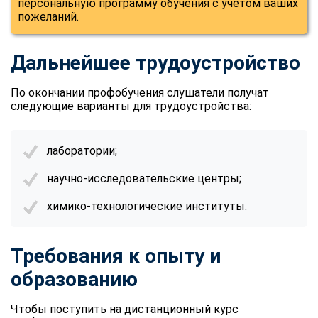
персональную программу обучения с учетом ваших
online
пожеланий.
Мессенджеры
Дальнейшее трудоустройство
Свяжитесь с нами через любой удобный мессенджер!
По окончании профобучения слушатели получат
следующие варианты для трудоустройства:
Telegram
WhatsApp
Vkontakte
EMail
лаборатории;
научно-исследовательские центры;
Max
химико-технологические институты.
Требования к опыту и
образованию
Чтобы поступить на дистанционный курс