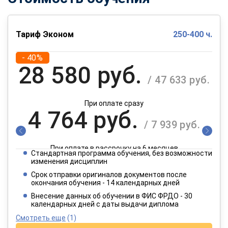
Тариф Эконом
250-400 ч.
- 40%
28 580 руб.
/ 47 633 руб.
При оплате сразу
4 764 руб.
/ 7 939 руб.
При оплате в рассрочку на 6 месяцев
Стандартная программа обучения, без возможности
2 382 руб.
изменения дисциплин
/ 3 970 руб.
Срок отправки оригиналов документов после
окончания обучения - 14 календарных дней
При оплате в рассрочку на 12 месяцев
Внесение данных об обучении в ФИС ФРДО - 30
календарных дней с даты выдачи диплома
Смотреть еще
(1)