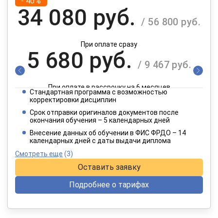
- 40%
34 080 руб.
/ 56 800 руб.
При оплате сразу
5 680 руб.
/ 9 467 руб.
При оплате в рассрочку на 6 месяцев
Стандартная программа с возможностью
2 840 руб.
корректировки дисциплин
/ 4 734 руб.
Срок отправки оригиналов документов после
окончания обучения – 5 календарных дней
При оплате в рассрочку на 12 месяцев
Внесение данных об обучении в ФИС ФРДО – 14
календарных дней с даты выдачи диплома
Смотреть еще
(3)
Оставить заявку
Подробнее о тарифах