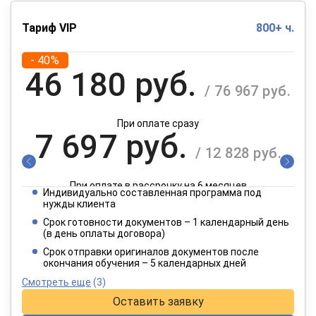
Тариф VIP
800+ ч.
- 40%
46 180 руб.
/ 76 967 руб.
При оплате сразу
7 697 руб.
/ 12 828 руб.
При оплате в рассрочку на 6 месяцев
Индивидуально составленная программа под
3 849 руб.
нужды клиента
/ 6 414 руб.
Срок готовности документов – 1 календарный день
(в день оплаты договора)
При оплате в рассрочку на 12 месяцев
Срок отправки оригиналов документов после
окончания обучения – 5 календарных дней
Смотреть еще
(3)
Оставить заявку