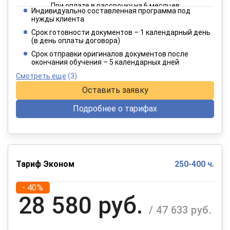
При оплате в рассрочку на 6 месяцев
Индивидуально составленная программа под
3 849 руб.
нужды клиента
/ 6 414 руб.
Срок готовности документов – 1 календарный день
(в день оплаты договора)
При оплате в рассрочку на 12 месяцев
Срок отправки оригиналов документов после
окончания обучения – 5 календарных дней
Смотреть еще
(3)
Оставить заявку
Подробнее о тарифах
Тариф Эконом
250-400 ч.
- 40%
28 580 руб.
/ 47 633 руб.