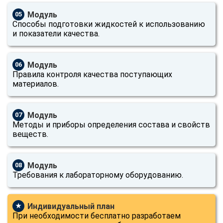
Модуль
05
Способы подготовки жидкостей к использованию
и показатели качества.
Модуль
06
Правила контроля качества поступающих
материалов.
Модуль
07
Методы и приборы определения состава и свойств
веществ.
Модуль
08
Требования к лабораторному оборудованию.
Индивидуальный план
★
При необходимости бесплатно разработаем
ChatApp