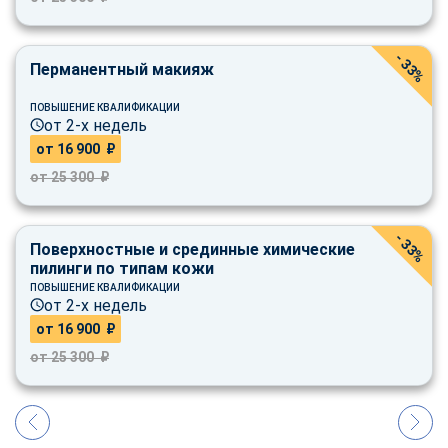
online
- 33%
Перманентный макияж
Мессенджеры
Свяжитесь с нами через любой удобный мессенджер!
ПОВЫШЕНИЕ КВАЛИФИКАЦИИ
от 2-х недель
от 16 900 ₽
Telegram
WhatsApp
от 25 300 ₽
Vkontakte
EMail
- 33%
Поверхностные и срединные химические
Max
пилинги по типам кожи
ПОВЫШЕНИЕ КВАЛИФИКАЦИИ
от 2-х недель
от 16 900 ₽
от 25 300 ₽