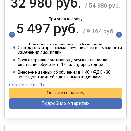
32 980 руб.
/ 54 980 руб.
При оплате сразу
5 497 руб.
/ 9 164 руб.
При оплате в рассрочку на 6 месяцев
Стандартная программа обучения, без возможности
2 749 руб.
изменения дисциплин
/ 4 582 руб.
Срок отправки оригиналов документов после
окончания обучения - 14 календарных дней
При оплате в рассрочку на 12 месяцев
Внесение данных об обучении в ФИС ФРДО - 30
календарных дней с даты выдачи диплома
Смотреть еще
(1)
Оставить заявку
Подробнее о тарифах