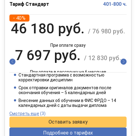
Тариф Стандарт
401-800 ч.
- 40%
46 180 руб.
/ 76 980 руб.
При оплате сразу
7 697 руб.
/ 12 830 руб.
При оплате в рассрочку на 6 месяцев
Стандартная программа с возможностью
3 849 руб.
корректировки дисциплин
/ 6 415 руб.
Срок отправки оригиналов документов после
окончания обучения – 5 календарных дней
При оплате в рассрочку на 12 месяцев
Внесение данных об обучении в ФИС ФРДО – 14
календарных дней с даты выдачи диплома
Смотреть еще
(3)
Оставить заявку
Подробнее о тарифах