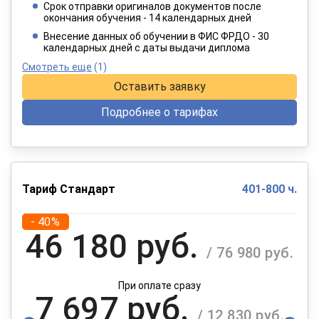
Срок отправки оригиналов документов после
окончания обучения - 14 календарных дней
При оплате в рассрочку на 12 месяцев
Внесение данных об обучении в ФИС ФРДО - 30
календарных дней с даты выдачи диплома
Смотреть еще
(1)
Оставить заявку
Подробнее о тарифах
Тариф Стандарт
401-800 ч.
- 40%
46 180 руб.
/ 76 980 руб.
При оплате сразу
7 697 руб.
/ 12 830 руб.