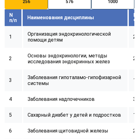
256
576
1000
N
В
Наименования дисциплины
п/п
ч
Организация эндокринологической
1
24
помощи детям
Основы эндокринологии, методы
2
24
исследования эндокринных желез
Заболевания гипоталамо-гипофизарной
3
16
системы
4
Заболевания надпочечников
32
5
Сахарный диабет у детей и подростков
16
6
Заболевания щитовидной железы
24