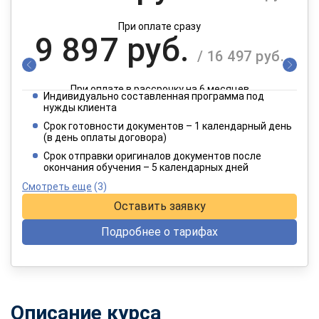
При оплате сразу
9 897 руб.
/ 16 497 руб.
При оплате в рассрочку на 6 месяцев
Индивидуально составленная программа под
4 949 руб.
нужды клиента
/ 8 249 руб.
Срок готовности документов – 1 календарный день
(в день оплаты договора)
При оплате в рассрочку на 12 месяцев
Срок отправки оригиналов документов после
окончания обучения – 5 календарных дней
Смотреть еще
(3)
Оставить заявку
Подробнее о тарифах
Описание курса