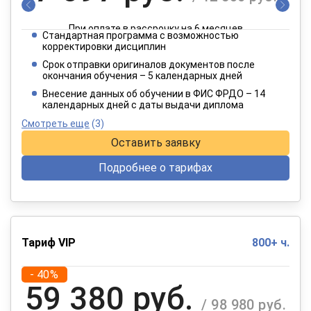
При оплате в рассрочку на 6 месяцев
Стандартная программа с возможностью
3 849 руб.
корректировки дисциплин
/ 6 415 руб.
Срок отправки оригиналов документов после
окончания обучения – 5 календарных дней
При оплате в рассрочку на 12 месяцев
Внесение данных об обучении в ФИС ФРДО – 14
календарных дней с даты выдачи диплома
Смотреть еще
(3)
Оставить заявку
Подробнее о тарифах
Тариф VIP
800+ ч.
- 40%
59 380 руб.
/ 98 980 руб.