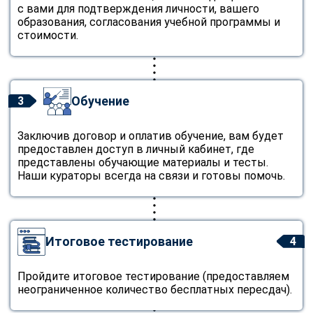
online
с вами для подтверждения личности, вашего
образования, согласования учебной программы и
стоимости.
Мессенджеры
Свяжитесь с нами через любой удобный мессенджер!
Обучение
3
Telegram
WhatsApp
Заключив договор и оплатив обучение, вам будет
Vkontakte
EMail
предоставлен доступ в личный кабинет, где
представлены обучающие материалы и тесты.
Наши кураторы всегда на связи и готовы помочь.
Max
Итоговое тестирование
4
Пройдите итоговое тестирование (предоставляем
неограниченное количество бесплатных пересдач).