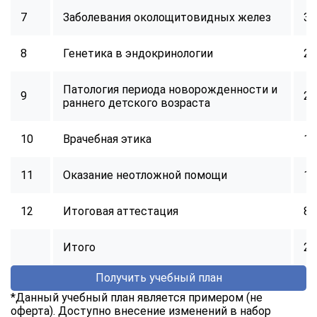
7
Заболевания околощитовидных желез
32
8
Генетика в эндокринологии
24
Патология периода новорожденности и
9
24
раннего детского возраста
10
Врачебная этика
16
11
Оказание неотложной помощи
16
12
Итоговая аттестация
8
Итого
25
Получить учебный план
*Данный учебный план является примером (не
оферта). Доступно внесение изменений в набор