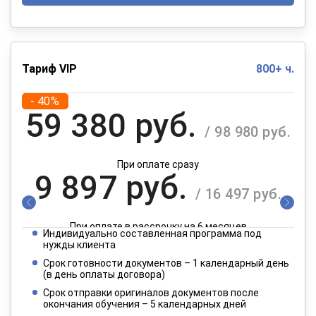
Тариф VIP
800+ ч.
- 40%
59 380 руб.
/ 98 980 руб.
При оплате сразу
9 897 руб.
/ 16 497 руб.
При оплате в рассрочку на 6 месяцев
Индивидуально составленная программа под
4 949 руб.
нужды клиента
/ 8 249 руб.
Срок готовности документов – 1 календарный день
(в день оплаты договора)
При оплате в рассрочку на 12 месяцев
Срок отправки оригиналов документов после
окончания обучения – 5 календарных дней