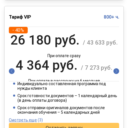
Тариф VIP
800+ ч.
- 40%
26 180 руб.
/ 43 633 руб.
При оплате сразу
4 364 руб.
/ 7 273 руб.
При оплате в рассрочку на 6 месяцев
Индивидуально составленная программа под
2 182 руб.
нужды клиента
/ 3 637 руб.
Срок готовности документов – 1 календарный день
(в день оплаты договора)
При оплате в рассрочку на 12 месяцев
Срок отправки оригиналов документов после
окончания обучения – 5 календарных дней
Смотреть еще
(3)
Оставить заявку