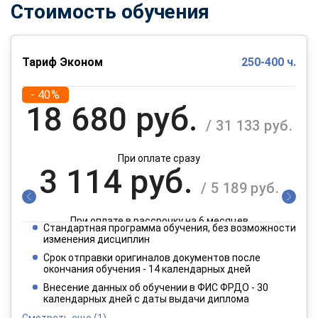
Стоимость обучения
Тариф Эконом
250-400 ч.
- 40%
18 680 руб.
/ 31 133 руб.
При оплате сразу
3 114 руб.
/ 5 189 руб.
При оплате в рассрочку на 6 месяцев
Стандартная программа обучения, без возможности
1 557 руб.
изменения дисциплин
/ 2 595 руб.
Срок отправки оригиналов документов после
окончания обучения - 14 календарных дней
При оплате в рассрочку на 12 месяцев
Внесение данных об обучении в ФИС ФРДО - 30
календарных дней с даты выдачи диплома
Смотреть еще
(1)