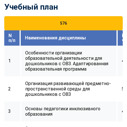
Учебный план
576
N
В
Наименования дисциплины
п/п
ч
Особенности организации
образовательной деятельности для
1
40
дошкольников с ОВЗ. Адаптированная
образовательная программа
Организация развивающей предметно-
2
пространственной среды для
56
дошкольников с ОВЗ
Основы педагогики инклюзивного
3
48
образования
ChatApp