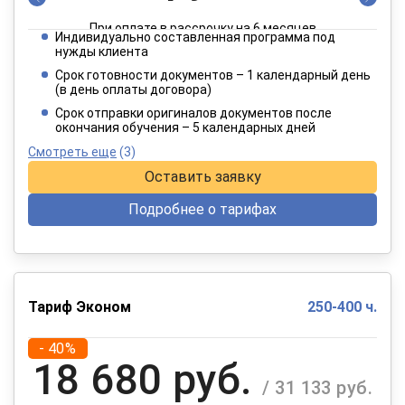
При оплате в рассрочку на 6 месяцев
Индивидуально составленная программа под
2 182 руб.
нужды клиента
/ 3 637 руб.
Срок готовности документов – 1 календарный день
(в день оплаты договора)
При оплате в рассрочку на 12 месяцев
Срок отправки оригиналов документов после
окончания обучения – 5 календарных дней
Смотреть еще
(3)
Оставить заявку
Подробнее о тарифах
Тариф Эконом
250-400 ч.
- 40%
18 680 руб.
/ 31 133 руб.