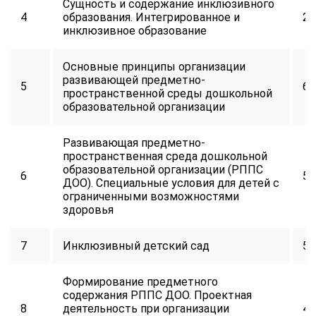
Сущность и содержание инклюзивного
online
4
образования. Интегрированное и
24
инклюзивное образование
Мессенджеры
Основные принципы организации
Свяжитесь с нами через любой удобный мессенджер!
развивающей предметно-
5
64
пространственной среды дошкольной
образовательной организации
Telegram
WhatsApp
Развивающая предметно-
Vkontakte
EMail
пространственная среда дошкольной
образовательной организации (РППС
6
56
ДОО). Специальные условия для детей с
Max
ограниченными возможностями
здоровья
7
Инклюзивный детский сад
56
Формирование предметного
содержания РППС ДОО. Проектная
8
деятельность при организации
48