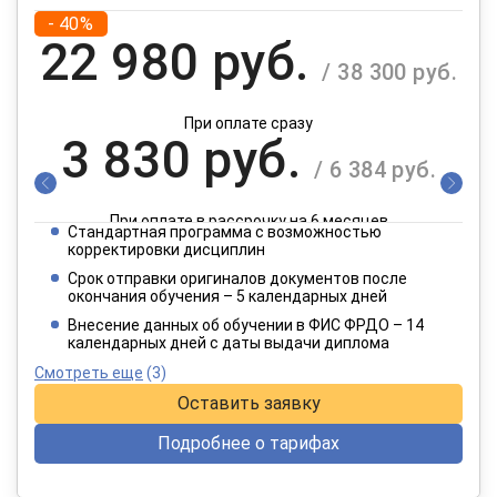
- 40%
22 980 руб.
/ 38 300 руб.
При оплате сразу
3 830 руб.
/ 6 384 руб.
При оплате в рассрочку на 6 месяцев
Стандартная программа с возможностью
1 915 руб.
корректировки дисциплин
/ 3 192 руб.
Срок отправки оригиналов документов после
окончания обучения – 5 календарных дней
При оплате в рассрочку на 12 месяцев
Внесение данных об обучении в ФИС ФРДО – 14
календарных дней с даты выдачи диплома
Смотреть еще
(3)
Оставить заявку
Подробнее о тарифах