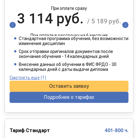
При оплате сразу
3 114 руб.
/ 5 189 руб.
При оплате в рассрочку на 6 месяцев
Стандартная программа обучения, без возможности
1 557 руб.
изменения дисциплин
/ 2 595 руб.
Срок отправки оригиналов документов после
окончания обучения - 14 календарных дней
При оплате в рассрочку на 12 месяцев
Внесение данных об обучении в ФИС ФРДО - 30
календарных дней с даты выдачи диплома
Смотреть еще
(1)
Оставить заявку
Подробнее о тарифах
Тариф Стандарт
401-800 ч.