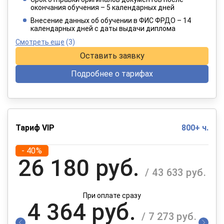
окончания обучения – 5 календарных дней
При оплате в рассрочку на 12 месяцев
Внесение данных об обучении в ФИС ФРДО – 14
календарных дней с даты выдачи диплома
Смотреть еще
(3)
Оставить заявку
Подробнее о тарифах
Тариф VIP
800+ ч.
- 40%
26 180 руб.
/ 43 633 руб.
При оплате сразу
4 364 руб.
/ 7 273 руб.