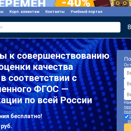
вы
Корп. клиентам
Контакты
Учебный портал
8
к
ы к совершенствованию
По
оценки качества
Ост
в соответствии с
ленного ФГОС —
ации по всей России
Наж
пер
пол
ния бесплатно!
С
р
 руб.