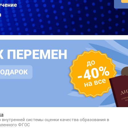
учение
в
ка
внутренней системы оценки качества образования в
овленного ФГОС