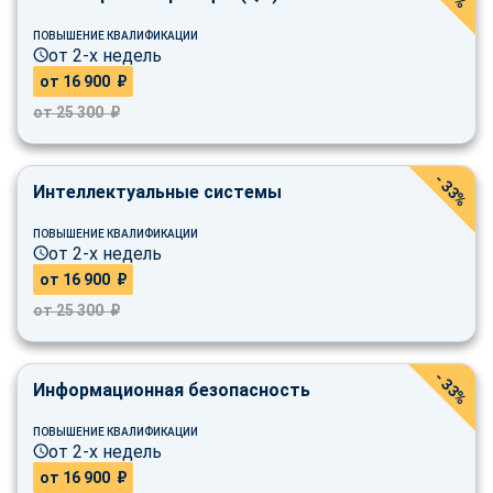
online
ПОВЫШЕНИЕ КВАЛИФИКАЦИИ
от 2-х недель
от 16 900 ₽
Мессенджеры
от 25 300 ₽
Свяжитесь с нами через любой удобный мессенджер!
- 33%
Telegram
WhatsApp
Интеллектуальные системы
Vkontakte
EMail
ПОВЫШЕНИЕ КВАЛИФИКАЦИИ
от 2-х недель
от 16 900 ₽
Max
от 25 300 ₽
- 33%
Информационная безопасность
ПОВЫШЕНИЕ КВАЛИФИКАЦИИ
от 2-х недель
от 16 900 ₽