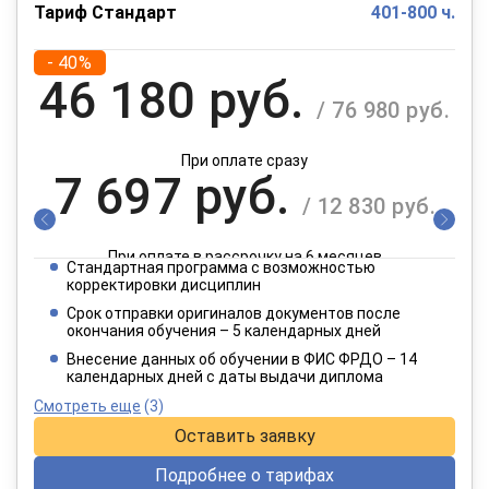
Тариф Стандарт
401-800 ч.
- 40%
46 180 руб.
/ 76 980 руб.
При оплате сразу
7 697 руб.
/ 12 830 руб.
При оплате в рассрочку на 6 месяцев
Стандартная программа с возможностью
3 849 руб.
корректировки дисциплин
/ 6 415 руб.
Срок отправки оригиналов документов после
окончания обучения – 5 календарных дней
При оплате в рассрочку на 12 месяцев
Внесение данных об обучении в ФИС ФРДО – 14
календарных дней с даты выдачи диплома
Смотреть еще
(3)
Оставить заявку
Подробнее о тарифах