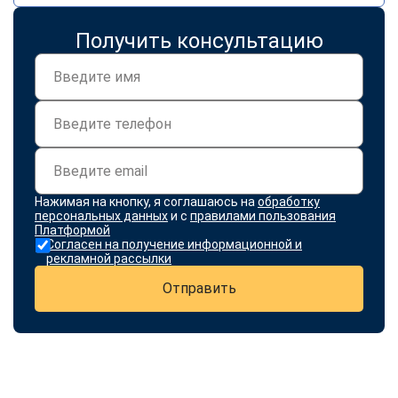
online
Получить консультацию
Мессенджеры
Свяжитесь с нами через любой удобный мессенджер!
Telegram
WhatsApp
Vkontakte
EMail
Нажимая на кнопку, я соглашаюсь на
обработку
персональных данных
и с
правилами пользования
Max
Платформой
Согласен на получение информационной и
рекламной рассылки
Отправить