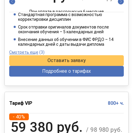
При оплате в рассрочку на 6 месяцев
Стандартная программа с возможностью
3 849 руб.
корректировки дисциплин
/ 6 415 руб.
Срок отправки оригиналов документов после
окончания обучения – 5 календарных дней
При оплате в рассрочку на 12 месяцев
Внесение данных об обучении в ФИС ФРДО – 14
календарных дней с даты выдачи диплома
Смотреть еще
(3)
Оставить заявку
Подробнее о тарифах
Тариф VIP
800+ ч.
- 40%
59 380 руб.
/ 98 980 руб.