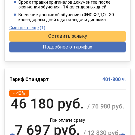
Срок отправки оригиналов документов после
окончания обучения - 14 календарных дней
При оплате в рассрочку на 12 месяцев
Внесение данных об обучении в ФИС ФРДО - 30
календарных дней с даты выдачи диплома
Смотреть еще
(1)
Оставить заявку
Подробнее о тарифах
Тариф Стандарт
401-800 ч.
- 40%
46 180 руб.
/ 76 980 руб.
При оплате сразу
7 697 руб.
/ 12 830 руб.