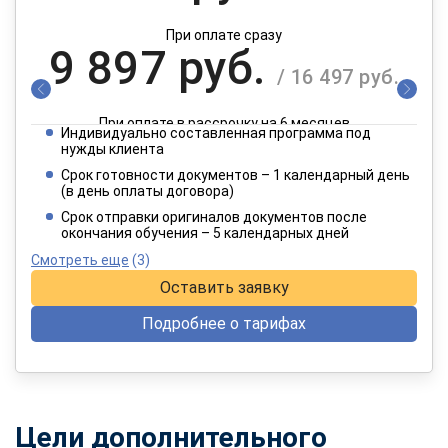
При оплате сразу
9 897 руб.
/ 16 497 руб.
При оплате в рассрочку на 6 месяцев
Индивидуально составленная программа под
4 949 руб.
нужды клиента
/ 8 249 руб.
Срок готовности документов – 1 календарный день
(в день оплаты договора)
При оплате в рассрочку на 12 месяцев
Срок отправки оригиналов документов после
окончания обучения – 5 календарных дней
Смотреть еще
(3)
Оставить заявку
Подробнее о тарифах
Цели дополнительного