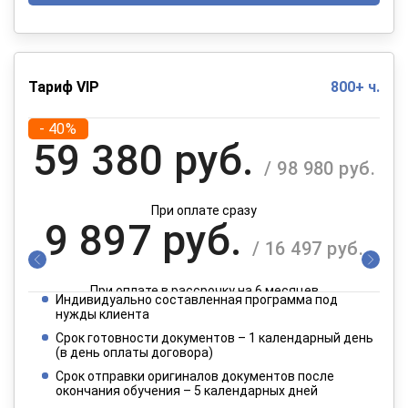
Тариф VIP
800+ ч.
- 40%
59 380 руб.
/ 98 980 руб.
При оплате сразу
9 897 руб.
/ 16 497 руб.
При оплате в рассрочку на 6 месяцев
Индивидуально составленная программа под
4 949 руб.
нужды клиента
/ 8 249 руб.
Срок готовности документов – 1 календарный день
(в день оплаты договора)
При оплате в рассрочку на 12 месяцев
Срок отправки оригиналов документов после
окончания обучения – 5 календарных дней