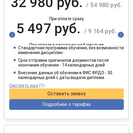
32 980 руб.
/ 54 980 руб.
При оплате сразу
5 497 руб.
/ 9 164 руб.
При оплате в рассрочку на 6 месяцев
Стандартная программа обучения, без возможности
2 749 руб.
изменения дисциплин
/ 4 582 руб.
Срок отправки оригиналов документов после
окончания обучения - 14 календарных дней
При оплате в рассрочку на 12 месяцев
Внесение данных об обучении в ФИС ФРДО - 30
календарных дней с даты выдачи диплома
Смотреть еще
(1)
Оставить заявку
Подробнее о тарифах