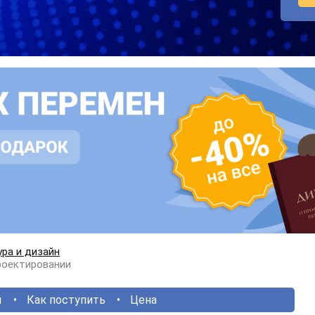
ра и дизайн
роектировании
ы
Как поступить
Цена