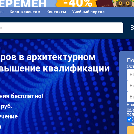
вы
Корп. клиентам
Контакты
Учебный портал
8
к
ров в архитектурном
По
овышение квалификации
Ост
ния бесплатно!
Наж
 руб.
пер
пол
учение
С
р
в