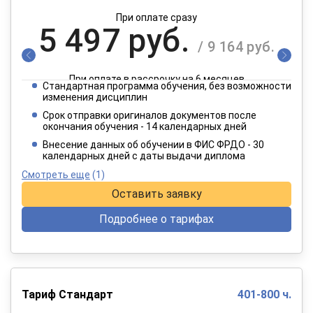
При оплате сразу
5 497 руб.
/ 9 164 руб.
При оплате в рассрочку на 6 месяцев
Стандартная программа обучения, без возможности
2 749 руб.
изменения дисциплин
/ 4 582 руб.
Срок отправки оригиналов документов после
окончания обучения - 14 календарных дней
При оплате в рассрочку на 12 месяцев
Внесение данных об обучении в ФИС ФРДО - 30
календарных дней с даты выдачи диплома
Смотреть еще
(1)
Оставить заявку
Подробнее о тарифах
Тариф Стандарт
401-800 ч.