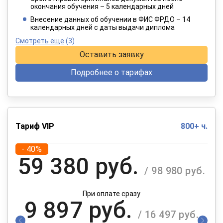
окончания обучения – 5 календарных дней
При оплате в рассрочку на 12 месяцев
Внесение данных об обучении в ФИС ФРДО – 14
календарных дней с даты выдачи диплома
Смотреть еще
(3)
Оставить заявку
Подробнее о тарифах
Тариф VIP
800+ ч.
- 40%
59 380 руб.
/ 98 980 руб.
При оплате сразу
9 897 руб.
/ 16 497 руб.