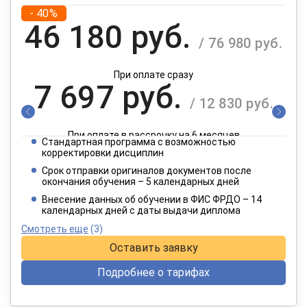
- 40%
46 180 руб.
/ 76 980 руб.
При оплате сразу
7 697 руб.
/ 12 830 руб.
При оплате в рассрочку на 6 месяцев
Стандартная программа с возможностью
3 849 руб.
корректировки дисциплин
/ 6 415 руб.
Срок отправки оригиналов документов после
окончания обучения – 5 календарных дней
При оплате в рассрочку на 12 месяцев
Внесение данных об обучении в ФИС ФРДО – 14
календарных дней с даты выдачи диплома
Смотреть еще
(3)
Оставить заявку
Подробнее о тарифах