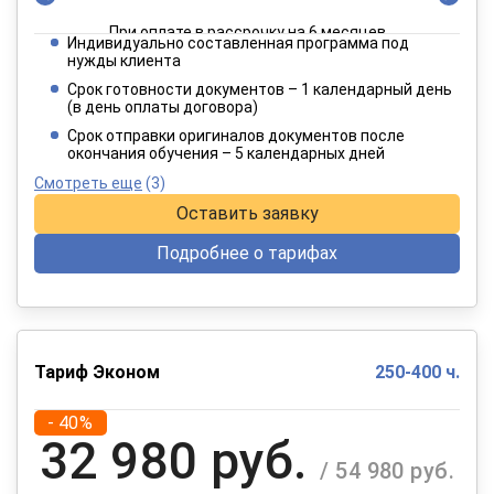
При оплате в рассрочку на 6 месяцев
Индивидуально составленная программа под
4 949 руб.
нужды клиента
/ 8 249 руб.
Срок готовности документов – 1 календарный день
(в день оплаты договора)
При оплате в рассрочку на 12 месяцев
Срок отправки оригиналов документов после
окончания обучения – 5 календарных дней
Смотреть еще
(3)
Оставить заявку
Подробнее о тарифах
Тариф Эконом
250-400 ч.
- 40%
32 980 руб.
/ 54 980 руб.