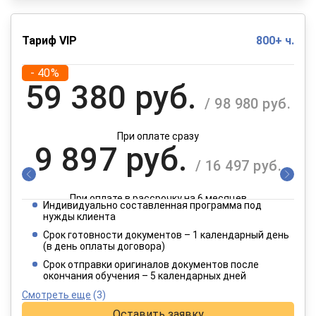
Тариф VIP
800+ ч.
- 40%
59 380 руб.
/ 98 980 руб.
При оплате сразу
9 897 руб.
/ 16 497 руб.
При оплате в рассрочку на 6 месяцев
Индивидуально составленная программа под
4 949 руб.
нужды клиента
/ 8 249 руб.
Срок готовности документов – 1 календарный день
(в день оплаты договора)
При оплате в рассрочку на 12 месяцев
Срок отправки оригиналов документов после
окончания обучения – 5 календарных дней
Смотреть еще
(3)
Оставить заявку