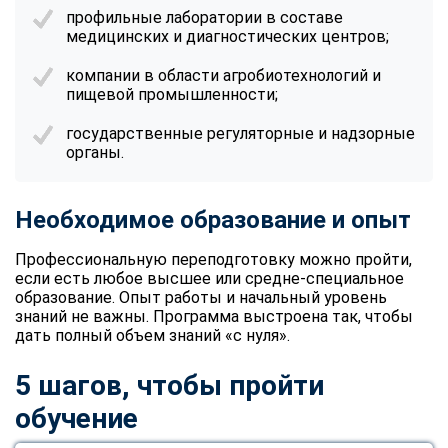
online
профильные лаборатории в составе
медицинских и диагностических центров;
компании в области агробиотехнологий и
Мессенджеры
пищевой промышленности;
Свяжитесь с нами через любой удобный мессенджер!
государственные регуляторные и надзорные
органы.
Telegram
WhatsApp
Vkontakte
EMail
Необходимое образование и опыт
Профессиональную переподготовку можно пройти,
Max
если есть любое высшее или средне-специальное
образование. Опыт работы и начальный уровень
знаний не важны. Программа выстроена так, чтобы
дать полный объем знаний «с нуля».
5 шагов, чтобы пройти
обучение