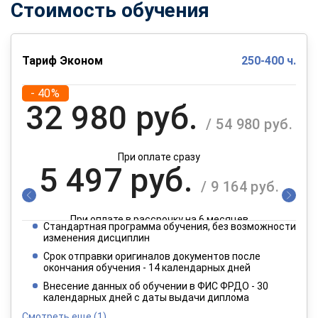
Стоимость обучения
Тариф Эконом
250-400 ч.
- 40%
32 980 руб.
/ 54 980 руб.
При оплате сразу
5 497 руб.
/ 9 164 руб.
При оплате в рассрочку на 6 месяцев
Стандартная программа обучения, без возможности
2 749 руб.
изменения дисциплин
/ 4 582 руб.
Срок отправки оригиналов документов после
окончания обучения - 14 календарных дней
При оплате в рассрочку на 12 месяцев
Внесение данных об обучении в ФИС ФРДО - 30
календарных дней с даты выдачи диплома
Смотреть еще
(1)