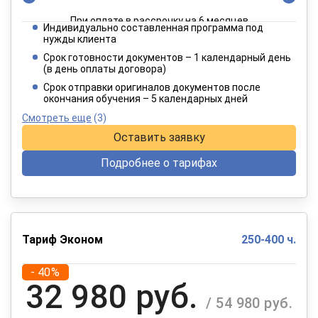
При оплате в рассрочку на 6 месяцев
Индивидуально составленная программа под
4 949 руб.
нужды клиента
/ 8 249 руб.
Срок готовности документов – 1 календарный день
(в день оплаты договора)
При оплате в рассрочку на 12 месяцев
Срок отправки оригиналов документов после
окончания обучения – 5 календарных дней
Смотреть еще
(3)
Оставить заявку
Подробнее о тарифах
Тариф Эконом
250-400 ч.
- 40%
32 980 руб.
/ 54 980 руб.