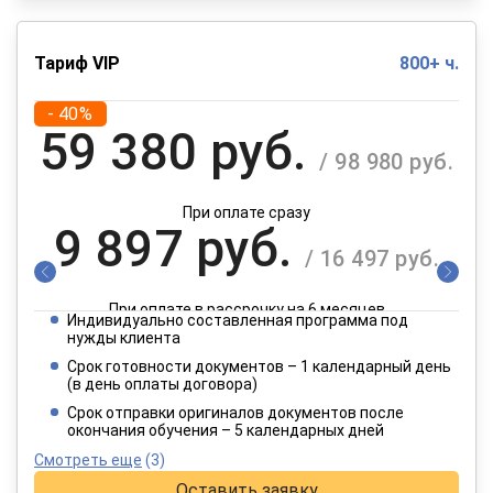
Тариф VIP
800+ ч.
- 40%
59 380 руб.
/ 98 980 руб.
При оплате сразу
9 897 руб.
/ 16 497 руб.
При оплате в рассрочку на 6 месяцев
Индивидуально составленная программа под
4 949 руб.
нужды клиента
/ 8 249 руб.
Срок готовности документов – 1 календарный день
(в день оплаты договора)
При оплате в рассрочку на 12 месяцев
Срок отправки оригиналов документов после
окончания обучения – 5 календарных дней
Смотреть еще
(3)
Оставить заявку