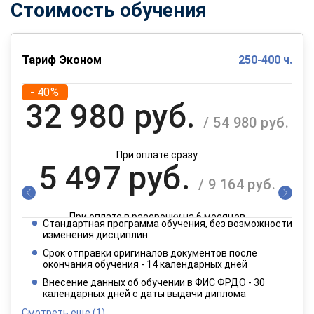
Стоимость обучения
Тариф Эконом
250-400 ч.
- 40%
32 980 руб.
/ 54 980 руб.
При оплате сразу
5 497 руб.
/ 9 164 руб.
При оплате в рассрочку на 6 месяцев
Стандартная программа обучения, без возможности
2 749 руб.
изменения дисциплин
/ 4 582 руб.
Срок отправки оригиналов документов после
окончания обучения - 14 календарных дней
При оплате в рассрочку на 12 месяцев
Внесение данных об обучении в ФИС ФРДО - 30
календарных дней с даты выдачи диплома
Смотреть еще
(1)