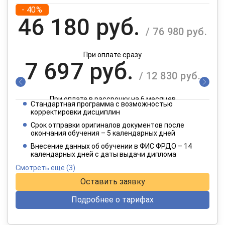
- 40%
46 180 руб.
/ 76 980 руб.
При оплате сразу
7 697 руб.
/ 12 830 руб.
При оплате в рассрочку на 6 месяцев
Стандартная программа с возможностью
3 849 руб.
корректировки дисциплин
/ 6 415 руб.
Срок отправки оригиналов документов после
окончания обучения – 5 календарных дней
При оплате в рассрочку на 12 месяцев
Внесение данных об обучении в ФИС ФРДО – 14
календарных дней с даты выдачи диплома
Смотреть еще
(3)
Оставить заявку
Подробнее о тарифах