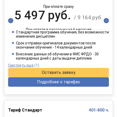
При оплате сразу
5 497 руб.
/ 9 164 руб.
При оплате в рассрочку на 6 месяцев
Стандартная программа обучения, без возможности
2 749 руб.
изменения дисциплин
/ 4 582 руб.
Срок отправки оригиналов документов после
окончания обучения - 14 календарных дней
При оплате в рассрочку на 12 месяцев
Внесение данных об обучении в ФИС ФРДО - 30
календарных дней с даты выдачи диплома
Смотреть еще
(1)
Оставить заявку
Подробнее о тарифах
Тариф Стандарт
401-800 ч.