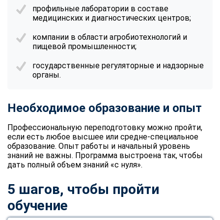
online
профильные лаборатории в составе
медицинских и диагностических центров;
компании в области агробиотехнологий и
Мессенджеры
пищевой промышленности;
Свяжитесь с нами через любой удобный мессенджер!
государственные регуляторные и надзорные
органы.
Telegram
WhatsApp
Vkontakte
EMail
Необходимое образование и опыт
Профессиональную переподготовку можно пройти,
Max
если есть любое высшее или средне-специальное
образование. Опыт работы и начальный уровень
знаний не важны. Программа выстроена так, чтобы
дать полный объем знаний «с нуля».
5 шагов, чтобы пройти
обучение