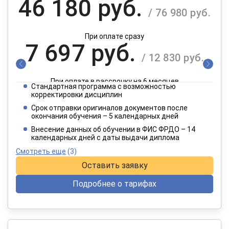
46 180 руб.
/ 76 980 руб.
При оплате сразу
7 697 руб.
/ 12 830 руб.
При оплате в рассрочку на 6 месяцев
Стандартная программа с возможностью
3 849 руб.
корректировки дисциплин
/ 6 415 руб.
Срок отправки оригиналов документов после
окончания обучения – 5 календарных дней
При оплате в рассрочку на 12 месяцев
Внесение данных об обучении в ФИС ФРДО – 14
календарных дней с даты выдачи диплома
Смотреть еще
(3)
Оставить заявку
Подробнее о тарифах