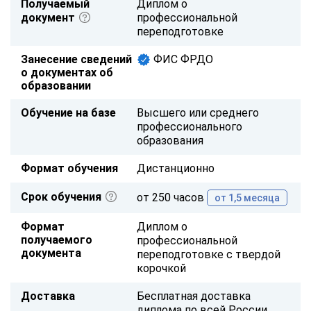
Получаемый
Диплом о
документ
профессиональной
переподготовке
Занесение сведений
ФИС ФРДО
о документах об
образовании
Обучение на базе
Высшего или среднего
профессионального
образования
Формат обучения
Дистанционно
Срок обучения
от 250 часов
от 1,5 месяца
Формат
Диплом о
получаемого
профессиональной
документа
переподготовке с твердой
корочкой
Доставка
Бесплатная доставка
диплома по всей России