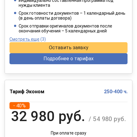
Индивидуально составленная программа под
4 949 руб.
нужды клиента
/ 8 249 руб.
Срок готовности документов – 1 календарный день
(в день оплаты договора)
При оплате в рассрочку на 12 месяцев
Срок отправки оригиналов документов после
окончания обучения – 5 календарных дней
Смотреть еще
(3)
Оставить заявку
Подробнее о тарифах
Тариф Эконом
250-400 ч.
- 40%
32 980 руб.
/ 54 980 руб.
При оплате сразу