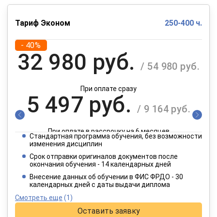
Тариф Эконом
250-400 ч.
- 40%
32 980 руб.
/ 54 980 руб.
При оплате сразу
5 497 руб.
/ 9 164 руб.
При оплате в рассрочку на 6 месяцев
Стандартная программа обучения, без возможности
2 749 руб.
изменения дисциплин
/ 4 582 руб.
Срок отправки оригиналов документов после
окончания обучения - 14 календарных дней
При оплате в рассрочку на 12 месяцев
Внесение данных об обучении в ФИС ФРДО - 30
календарных дней с даты выдачи диплома
Смотреть еще
(1)
Оставить заявку