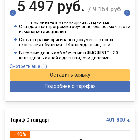
5 497 руб.
/ 9 164 руб.
При оплате в рассрочку на 6 месяцев
Стандартная программа обучения, без возможности
2 749 руб.
изменения дисциплин
/ 4 582 руб.
Срок отправки оригиналов документов после
окончания обучения - 14 календарных дней
При оплате в рассрочку на 12 месяцев
Внесение данных об обучении в ФИС ФРДО - 30
календарных дней с даты выдачи диплома
Смотреть еще
(1)
Оставить заявку
Подробнее о тарифах
Тариф Стандарт
401-800 ч.
- 40%