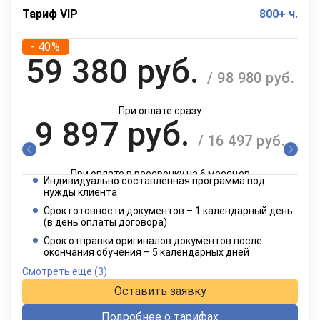
Тариф VIP
800+ ч.
- 40%
59 380 руб.
/ 98 980 руб.
При оплате сразу
9 897 руб.
/ 16 497 руб.
При оплате в рассрочку на 6 месяцев
Индивидуально составленная программа под
4 949 руб.
нужды клиента
/ 8 249 руб.
Срок готовности документов – 1 календарный день
(в день оплаты договора)
При оплате в рассрочку на 12 месяцев
Срок отправки оригиналов документов после
окончания обучения – 5 календарных дней
Смотреть еще
(3)
Оставить заявку
Подробнее о тарифах