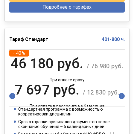
Подробнее о тарифах
Тариф Стандарт
401-800 ч.
- 40%
46 180 руб.
/ 76 980 руб.
При оплате сразу
7 697 руб.
/ 12 830 руб.
При оплате в рассрочку на 6 месяцев
Стандартная программа с возможностью
3 849 руб.
корректировки дисциплин
/ 6 415 руб.
Срок отправки оригиналов документов после
окончания обучения – 5 календарных дней
При оплате в рассрочку на 12 месяцев