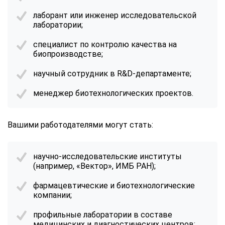
лаборант или инженер исследовательской
лаборатории;
специалист по контролю качества на
биопроизводстве;
научный сотрудник в R&D-департаменте;
менеджер биотехнологических проектов.
Вашими работодателями могут стать:
научно-исследовательские институты
(например, «Вектор», ИМБ РАН);
фармацевтические и биотехнологические
компании;
профильные лаборатории в составе
ChatApp
медицинских и диагностических центров;