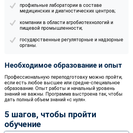
online
профильные лаборатории в составе
медицинских и диагностических центров;
компании в области агробиотехнологий и
Мессенджеры
пищевой промышленности;
Свяжитесь с нами через любой удобный мессенджер!
государственные регуляторные и надзорные
органы.
Telegram
WhatsApp
Vkontakte
EMail
Необходимое образование и опыт
Профессиональную переподготовку можно пройти,
Max
если есть любое высшее или средне-специальное
образование. Опыт работы и начальный уровень
знаний не важны. Программа выстроена так, чтобы
дать полный объем знаний «с нуля».
5 шагов, чтобы пройти
обучение