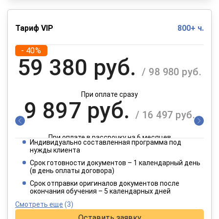
Тариф VIP
800+ ч.
- 40%
59 380 руб.
/ 98 980 руб.
При оплате сразу
9 897 руб.
/ 16 497 руб.
При оплате в рассрочку на 6 месяцев
Индивидуально составленная программа под
4 949 руб.
нужды клиента
/ 8 249 руб.
Срок готовности документов – 1 календарный день
(в день оплаты договора)
При оплате в рассрочку на 12 месяцев
Срок отправки оригиналов документов после
окончания обучения – 5 календарных дней
Смотреть еще
(3)
Оставить заявку