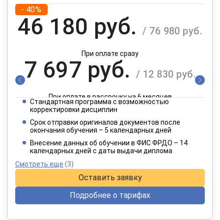
- 40%
46 180 руб.
/ 76 980 руб.
При оплате сразу
7 697 руб.
/ 12 830 руб.
При оплате в рассрочку на 6 месяцев
Стандартная программа с возможностью
3 849 руб.
корректировки дисциплин
/ 6 415 руб.
Срок отправки оригиналов документов после
окончания обучения – 5 календарных дней
При оплате в рассрочку на 12 месяцев
Внесение данных об обучении в ФИС ФРДО – 14
календарных дней с даты выдачи диплома
Смотреть еще
(3)
Оставить заявку
Подробнее о тарифах