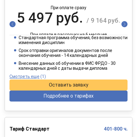
При оплате сразу
5 497 руб.
/ 9 164 руб.
При оплате в рассрочку на 6 месяцев
Стандартная программа обучения, без возможности
2 749 руб.
изменения дисциплин
/ 4 582 руб.
Срок отправки оригиналов документов после
окончания обучения - 14 календарных дней
При оплате в рассрочку на 12 месяцев
Внесение данных об обучении в ФИС ФРДО - 30
календарных дней с даты выдачи диплома
Смотреть еще
(1)
Оставить заявку
Подробнее о тарифах
Тариф Стандарт
401-800 ч.