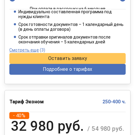
При оплате в рассрочку на 6 месяцев
Индивидуально составленная программа под
4 949 руб.
нужды клиента
/ 8 249 руб.
Срок готовности документов – 1 календарный день
(в день оплаты договора)
При оплате в рассрочку на 12 месяцев
Срок отправки оригиналов документов после
окончания обучения – 5 календарных дней
Смотреть еще
(3)
Оставить заявку
Подробнее о тарифах
Тариф Эконом
250-400 ч.
- 40%
32 980 руб.
/ 54 980 руб.