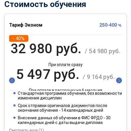
Стоимость обучения
Тариф Эконом
250-400 ч.
- 40%
32 980 руб.
/ 54 980 руб.
При оплате сразу
5 497 руб.
/ 9 164 руб.
При оплате в рассрочку на 6 месяцев
Стандартная программа обучения, без возможности
2 749 руб.
изменения дисциплин
/ 4 582 руб.
Срок отправки оригиналов документов после
окончания обучения - 14 календарных дней
При оплате в рассрочку на 12 месяцев
Внесение данных об обучении в ФИС ФРДО - 30
календарных дней с даты выдачи диплома
Смотреть еще
(1)