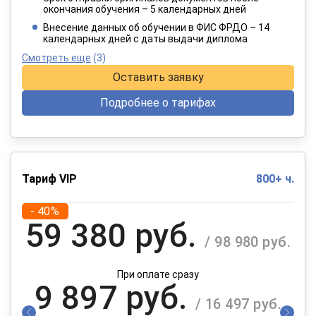
окончания обучения – 5 календарных дней
При оплате в рассрочку на 12 месяцев
Внесение данных об обучении в ФИС ФРДО – 14
календарных дней с даты выдачи диплома
Смотреть еще
(3)
Оставить заявку
Подробнее о тарифах
Тариф VIP
800+ ч.
- 40%
59 380 руб.
/ 98 980 руб.
При оплате сразу
9 897 руб.
/ 16 497 руб.