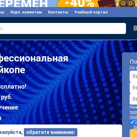
вы
Корп. клиентам
Контакты
Учебный портал
8
к
фессиональная
По
йкопе
Ост
сплатно!
 руб.
учение
Наж
пер
в
пол
С
р
ожалуйста,
обратите внимание: