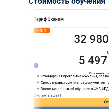
Стоимость обучения
Тариф Эконом
- 40%
32 980
П
5 497
При оплате 
Стандартная программа обучения, без 
2 749
Срок отправки оригиналов документов по
Внесение данных об обучении в ФИС ФРД
При оплате 
Смотреть еще
(1)
Ос