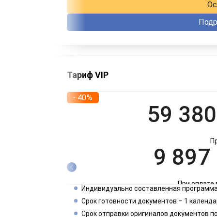
Ос
Подр
Тариф VIP
- 40%
59 380
П
9 897
При оплате 
Индивидуально составленная программа
4 949
Срок готовности документов – 1 календа
Срок отправки оригиналов документов п