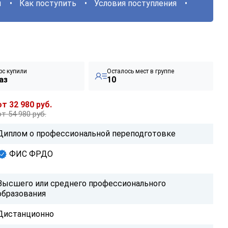
ы
Как поступить
Условия поступления
рс купили
Осталось мест в группе
аз
10
от 32 980 руб.
от 54 980 руб.
Диплом о профессиональной переподготовке
ФИС ФРДО
Высшего или среднего профессионального
образования
Дистанционно