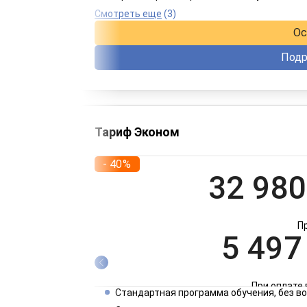
При оплате 
Смотреть еще
(3)
Ос
Подр
Тариф Эконом
- 40%
32 980
П
5 497
При оплате 
Стандартная программа обучения, без 