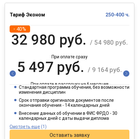
Тариф Эконом
250-400 ч.
- 40%
32 980 руб.
/ 54 980 руб.
При оплате сразу
5 497 руб.
/ 9 164 руб.
При оплате в рассрочку на 6 месяцев
Стандартная программа обучения, без возможности
2 749 руб.
изменения дисциплин
/ 4 582 руб.
Срок отправки оригиналов документов после
окончания обучения - 14 календарных дней
При оплате в рассрочку на 12 месяцев
Внесение данных об обучении в ФИС ФРДО - 30
календарных дней с даты выдачи диплома
Смотреть еще
(1)
Оставить заявку