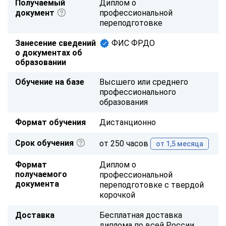
Получаемый
Диплом о
документ
профессиональной
переподготовке
Занесение сведений
ФИС ФРДО
о документах об
образовании
Обучение на базе
Высшего или среднего
профессионального
образования
Формат обучения
Дистанционно
Срок обучения
от 250 часов
от 1,5 месяца
Формат
Диплом о
получаемого
профессиональной
документа
переподготовке с твердой
корочкой
Доставка
Бесплатная доставка
диплома по всей России