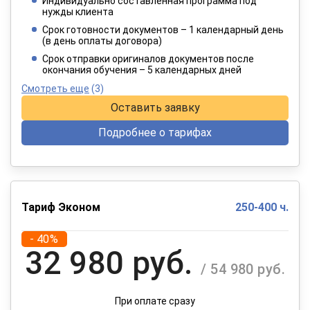
Индивидуально составленная программа под
4 949 руб.
нужды клиента
/ 8 249 руб.
Срок готовности документов – 1 календарный день
(в день оплаты договора)
При оплате в рассрочку на 12 месяцев
Срок отправки оригиналов документов после
окончания обучения – 5 календарных дней
Смотреть еще
(3)
Оставить заявку
Подробнее о тарифах
Тариф Эконом
250-400 ч.
- 40%
32 980 руб.
/ 54 980 руб.
При оплате сразу