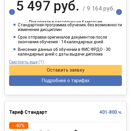
5 497 руб.
/ 9 164 руб.
При оплате в рассрочку на 6 месяцев
Стандартная программа обучения, без возможности
2 749 руб.
изменения дисциплин
/ 4 582 руб.
Срок отправки оригиналов документов после
окончания обучения - 14 календарных дней
При оплате в рассрочку на 12 месяцев
Внесение данных об обучении в ФИС ФРДО - 30
календарных дней с даты выдачи диплома
Смотреть еще
(1)
Оставить заявку
Подробнее о тарифах
Тариф Стандарт
401-800 ч.
- 40%