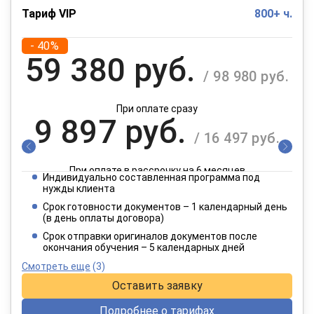
Тариф VIP
800+ ч.
- 40%
59 380 руб.
/ 98 980 руб.
При оплате сразу
9 897 руб.
/ 16 497 руб.
При оплате в рассрочку на 6 месяцев
Индивидуально составленная программа под
4 949 руб.
нужды клиента
/ 8 249 руб.
Срок готовности документов – 1 календарный день
(в день оплаты договора)
При оплате в рассрочку на 12 месяцев
Срок отправки оригиналов документов после
окончания обучения – 5 календарных дней
Смотреть еще
(3)
Оставить заявку
Подробнее о тарифах