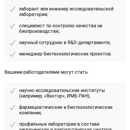
лаборант или инженер исследовательской
лаборатории;
специалист по контролю качества на
биопроизводстве;
научный сотрудник в R&D-департаменте;
менеджер биотехнологических проектов.
Вашими работодателями могут стать:
научно-исследовательские институты
(например, «Вектор», ИМБ РАН);
фармацевтические и биотехнологические
компании;
профильные лаборатории в составе
ChatApp
медицинских и диагностических центров;