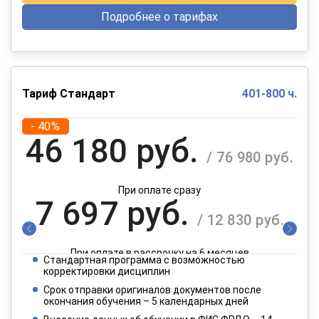
Подробнее о тарифах
Тариф Стандарт
401-800 ч.
- 40%
46 180 руб.
/ 76 980 руб.
При оплате сразу
7 697 руб.
/ 12 830 руб.
При оплате в рассрочку на 6 месяцев
Стандартная программа с возможностью
3 849 руб.
корректировки дисциплин
/ 6 415 руб.
Срок отправки оригиналов документов после
окончания обучения – 5 календарных дней
При оплате в рассрочку на 12 месяцев