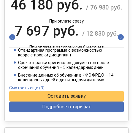
46 180 руб.
/ 76 980 руб.
При оплате сразу
7 697 руб.
/ 12 830 руб.
При оплате в рассрочку на 6 месяцев
Стандартная программа с возможностью
3 849 руб.
корректировки дисциплин
/ 6 415 руб.
Срок отправки оригиналов документов после
окончания обучения – 5 календарных дней
При оплате в рассрочку на 12 месяцев
Внесение данных об обучении в ФИС ФРДО – 14
календарных дней с даты выдачи диплома
Смотреть еще
(3)
Оставить заявку
Подробнее о тарифах