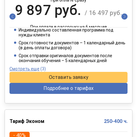
9 897 руб.
/ 16 497 руб.
При оплате в рассрочку на 6 месяцев
Индивидуально составленная программа под
4 949 руб.
нужды клиента
/ 8 249 руб.
Срок готовности документов – 1 календарный день
(в день оплаты договора)
При оплате в рассрочку на 12 месяцев
Срок отправки оригиналов документов после
окончания обучения – 5 календарных дней
Смотреть еще
(3)
Оставить заявку
Подробнее о тарифах
Тариф Эконом
250-400 ч.
- 40%