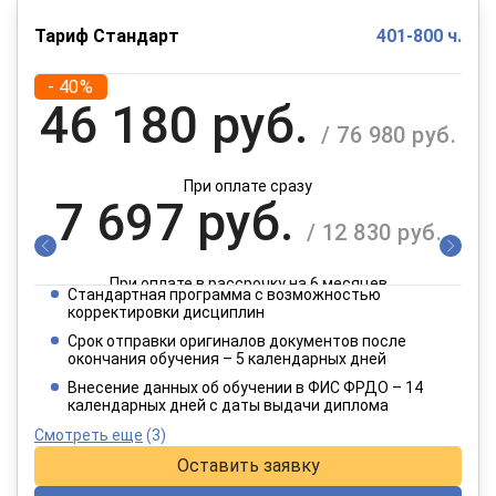
Тариф Стандарт
401-800 ч.
- 40%
46 180 руб.
/ 76 980 руб.
При оплате сразу
7 697 руб.
/ 12 830 руб.
При оплате в рассрочку на 6 месяцев
Стандартная программа с возможностью
3 849 руб.
корректировки дисциплин
/ 6 415 руб.
Срок отправки оригиналов документов после
окончания обучения – 5 календарных дней
При оплате в рассрочку на 12 месяцев
Внесение данных об обучении в ФИС ФРДО – 14
календарных дней с даты выдачи диплома
Смотреть еще
(3)
Оставить заявку