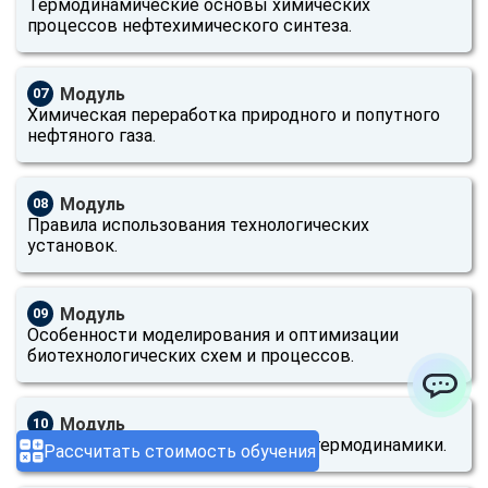
Термодинамические основы химических
процессов нефтехимического синтеза.
Модуль
07
Химическая переработка природного и попутного
нефтяного газа.
Модуль
08
Правила использования технологических
установок.
Модуль
09
Особенности моделирования и оптимизации
биотехнологических схем и процессов.
ChatApp
Модуль
10
Основные уравнения химической термодинамики.
Рассчитать стоимость обучения