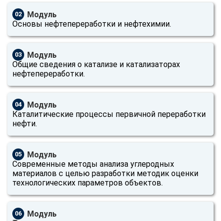
online
Модуль
02
Основы нефтепереработки и нефтехимии.
Мессенджеры
Свяжитесь с нами через любой удобный мессенджер!
Модуль
03
Общие сведения о катализе и катализаторах
нефтепереработки.
Telegram
WhatsApp
Vkontakte
EMail
Модуль
04
Каталитические процессы первичной переработки
нефти.
Max
Модуль
05
Современные методы анализа углеродных
материалов с целью разработки методик оценки
технологических параметров объектов.
Модуль
06