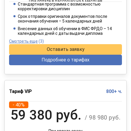
При оплате в рассрочку на 6 месяцев
Стандартная программа с возможностью
3 849 руб.
корректировки дисциплин
/ 6 415 руб.
Срок отправки оригиналов документов после
окончания обучения – 5 календарных дней
При оплате в рассрочку на 12 месяцев
Внесение данных об обучении в ФИС ФРДО – 14
календарных дней с даты выдачи диплома
Смотреть еще
(3)
Оставить заявку
Подробнее о тарифах
Тариф VIP
800+ ч.
- 40%
59 380 руб.
/ 98 980 руб.
При оплате сразу