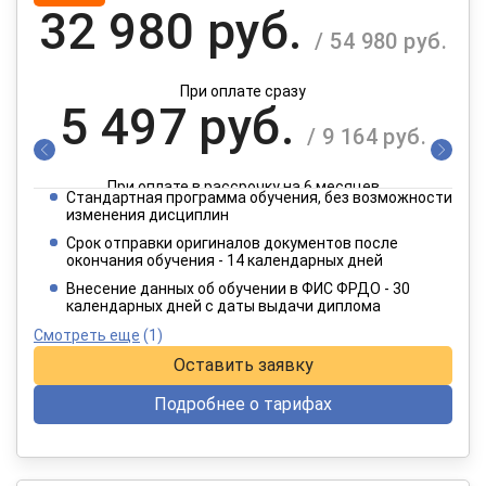
32 980 руб.
/ 54 980 руб.
При оплате сразу
5 497 руб.
/ 9 164 руб.
При оплате в рассрочку на 6 месяцев
Стандартная программа обучения, без возможности
2 749 руб.
изменения дисциплин
/ 4 582 руб.
Срок отправки оригиналов документов после
окончания обучения - 14 календарных дней
При оплате в рассрочку на 12 месяцев
Внесение данных об обучении в ФИС ФРДО - 30
календарных дней с даты выдачи диплома
Смотреть еще
(1)
Оставить заявку
Подробнее о тарифах