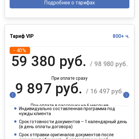
Подробнее о тарифах
Тариф VIP
800+ ч.
- 40%
59 380 руб.
/ 98 980 руб.
При оплате сразу
9 897 руб.
/ 16 497 руб.
При оплате в рассрочку на 6 месяцев
Индивидуально составленная программа под
4 949 руб.
нужды клиента
/ 8 249 руб.
Срок готовности документов – 1 календарный день
(в день оплаты договора)
При оплате в рассрочку на 12 месяцев
Срок отправки оригиналов документов после