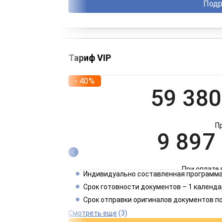
Подр
Тариф VIP
- 40%
59 380
П
9 897
При оплате 
Индивидуально составленная программа
4 949
Срок готовности документов – 1 календа
Срок отправки оригиналов документов п
При оплате 
Смотреть еще
(3)