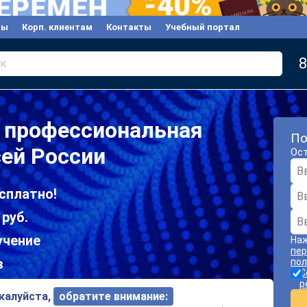
вы
Корп. клиентам
Контакты
Учебный портал
8
к
 профессиональная
По
сей России
Ост
сплатно!
 руб.
учение
Наж
пер
в
пол
С
р
ожалуйста,
обратите внимание: