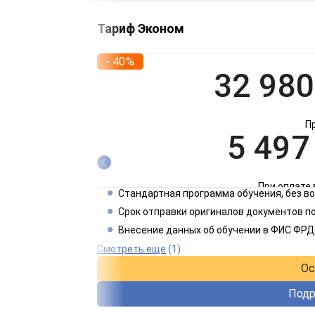
Тариф Эконом
- 40%
32 980
П
5 497
При оплате 
Стандартная программа обучения, без 
2 749
Срок отправки оригиналов документов по
Внесение данных об обучении в ФИС ФРД
При оплате 
Смотреть еще
(1)
Ос
Подр