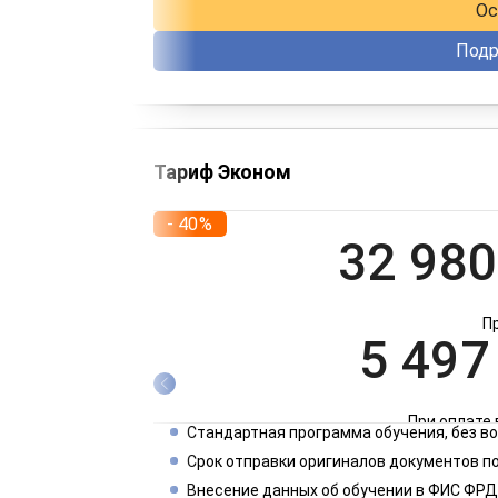
Ос
Подр
Тариф Эконом
- 40%
32 980
П
5 497
При оплате 
Стандартная программа обучения, без 
2 749
Срок отправки оригиналов документов по
Внесение данных об обучении в ФИС ФРД