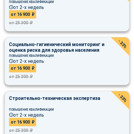
ПОВЫШЕНИЕ КВАЛИФИКАЦИИ
online
от 2-х недель
от 16 900 ₽
от 25 300 ₽
Мессенджеры
Свяжитесь с нами через любой удобный мессенджер!
- 33%
Социально-гигиенический мониторинг и
Telegram
WhatsApp
оценка риска для здоровья населения
ПОВЫШЕНИЕ КВАЛИФИКАЦИИ
от 2-х недель
Vkontakte
EMail
от 16 900 ₽
от 25 300 ₽
Max
- 33%
Строительно-техническая экспертиза
ПОВЫШЕНИЕ КВАЛИФИКАЦИИ
от 2-х недель
от 16 900 ₽
от 25 300 ₽