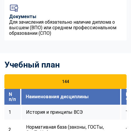
Документы
Для зачисления обязательно наличие диплома о
высшем (ВПО) или среднем профессиональном
образовании (СПО)
Учебный план
144
N
В
Наименования дисциплины
п/п
ч
1
История и принципы ВСЭ
14
Нормативная база (законы, ГОСТы,
2
18