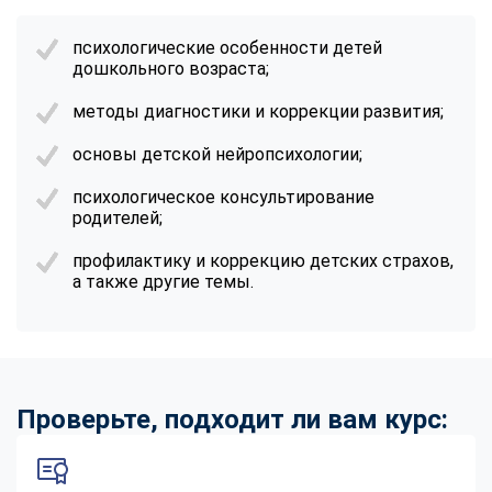
online
психологические особенности детей
дошкольного возраста;
Мессенджеры
методы диагностики и коррекции развития;
Свяжитесь с нами через любой удобный мессенджер!
основы детской нейропсихологии;
Telegram
WhatsApp
психологическое консультирование
родителей;
Vkontakte
EMail
профилактику и коррекцию детских страхов,
а также другие темы.
Max
Проверьте, подходит ли вам курс: