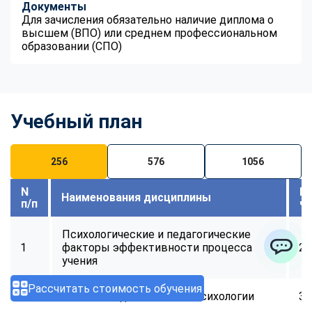
Документы
Для зачисления обязательно наличие диплома о
высшем (ВПО) или среднем профессиональном
образовании (СПО)
Учебный план
256
576
1056
N
В
Наименования дисциплины
п/п
ч
Психологические и педагогические
1
факторы эффективности процесса
28
учения
ChatApp
Рассчитать стоимость обучения
2
Основы педагогической психологии
32