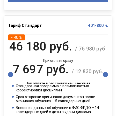
Тариф Стандарт
401-800 ч.
- 40%
46 180 руб.
/ 76 980 руб.
При оплате сразу
7 697 руб.
/ 12 830 руб.
При оплате в рассрочку на 6 месяцев
Стандартная программа с возможностью
3 849 руб.
корректировки дисциплин
/ 6 415 руб.
Срок отправки оригиналов документов после
окончания обучения – 5 календарных дней
При оплате в рассрочку на 12 месяцев
Внесение данных об обучении в ФИС ФРДО – 14
календарных дней с даты выдачи диплома