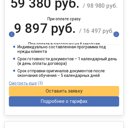
59 380 руб.
/ 98 980 руб.
При оплате сразу
9 897 руб.
/ 16 497 руб.
При оплате в рассрочку на 6 месяцев
Индивидуально составленная программа под
4 949 руб.
нужды клиента
/ 8 249 руб.
Срок готовности документов – 1 календарный день
(в день оплаты договора)
При оплате в рассрочку на 12 месяцев
Срок отправки оригиналов документов после
окончания обучения – 5 календарных дней
Смотреть еще
(3)
Оставить заявку
Подробнее о тарифах