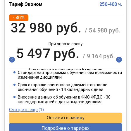
Тариф Эконом
250-400 ч.
- 40%
32 980 руб.
/ 54 980 руб.
При оплате сразу
5 497 руб.
/ 9 164 руб.
При оплате в рассрочку на 6 месяцев
Стандартная программа обучения, без возможности
2 749 руб.
изменения дисциплин
/ 4 582 руб.
Срок отправки оригиналов документов после
окончания обучения - 14 календарных дней
При оплате в рассрочку на 12 месяцев
Внесение данных об обучении в ФИС ФРДО - 30
календарных дней с даты выдачи диплома
Смотреть еще
(1)
Оставить заявку
Подробнее о тарифах