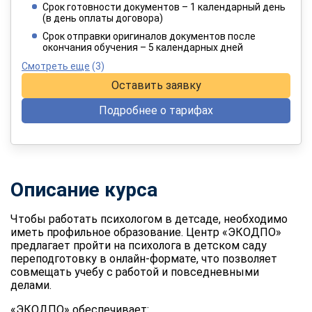
Срок готовности документов – 1 календарный день
(в день оплаты договора)
При оплате в рассрочку на 12 месяцев
Срок отправки оригиналов документов после
окончания обучения – 5 календарных дней
Смотреть еще
(3)
Оставить заявку
Подробнее о тарифах
Описание курса
Чтобы работать психологом в детсаде, необходимо
иметь профильное образование. Центр «ЭКОДПО»
предлагает пройти на
психолога в детском саду
переподготовку
в онлайн-формате, что позволяет
совмещать учебу с работой и повседневными
делами.
«ЭКОДПО» обеспечивает: