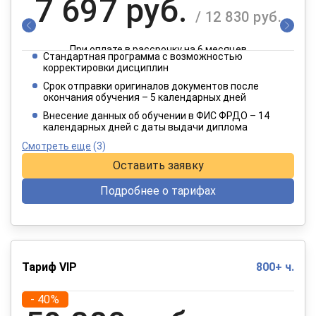
7 697 руб.
/ 12 830 руб.
При оплате в рассрочку на 6 месяцев
Стандартная программа с возможностью
3 849 руб.
корректировки дисциплин
/ 6 415 руб.
Срок отправки оригиналов документов после
окончания обучения – 5 календарных дней
При оплате в рассрочку на 12 месяцев
Внесение данных об обучении в ФИС ФРДО – 14
календарных дней с даты выдачи диплома
Смотреть еще
(3)
Оставить заявку
Подробнее о тарифах
Тариф VIP
800+ ч.
- 40%