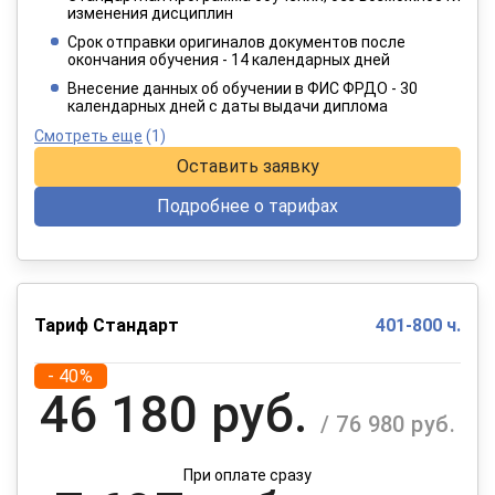
2 749 руб.
изменения дисциплин
/ 4 582 руб.
Срок отправки оригиналов документов после
окончания обучения - 14 календарных дней
При оплате в рассрочку на 12 месяцев
Внесение данных об обучении в ФИС ФРДО - 30
календарных дней с даты выдачи диплома
Смотреть еще
(1)
Оставить заявку
Подробнее о тарифах
Тариф Стандарт
401-800 ч.
- 40%
46 180 руб.
/ 76 980 руб.
При оплате сразу