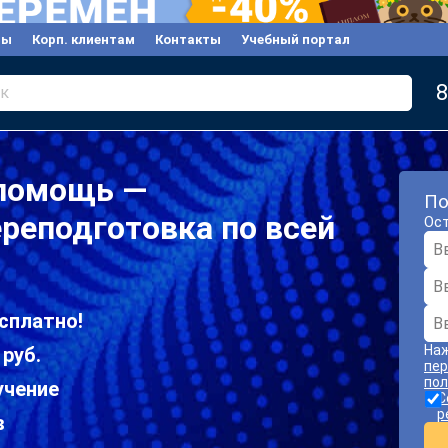
вы
Корп. клиентам
Контакты
Учебный портал
8
к
помощь —
По
реподготовка по всей
Ост
сплатно!
Наж
 руб.
пер
пол
учение
С
р
в