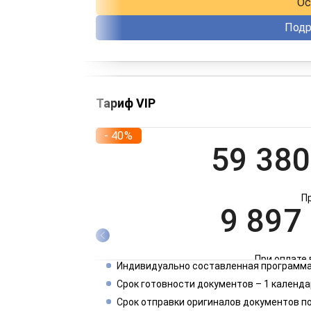
Ос
Подр
Тариф VIP
- 40%
59 380
П
9 897
При оплате 
Индивидуально составленная программа
4 949
Срок готовности документов – 1 календа
Срок отправки оригиналов документов п