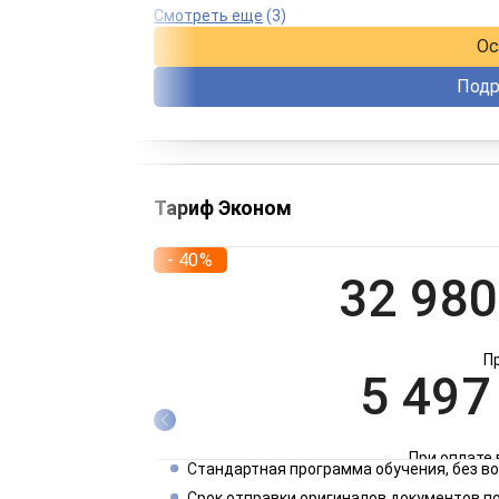
При оплате 
Смотреть еще
(3)
Ос
Подр
Тариф Эконом
- 40%
32 980
П
5 497
При оплате 
Стандартная программа обучения, без 
2 749
Срок отправки оригиналов документов по