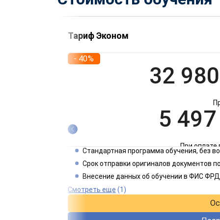
Тариф Эконом
- 40%
32 980
П
5 497
При оплате 
Стандартная программа обучения, без 
2 749
Срок отправки оригиналов документов по
Внесение данных об обучении в ФИС ФРД
При оплате 
Смотреть еще
(1)
Ос