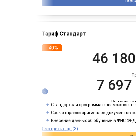
Подр
Тариф Стандарт
- 40%
46 180
П
7 697
При оплате 
Стандартная программа с возможностью
3 849
Срок отправки оригиналов документов п
Внесение данных об обучении в ФИС ФРД
При оплате 
Смотреть еще
(3)