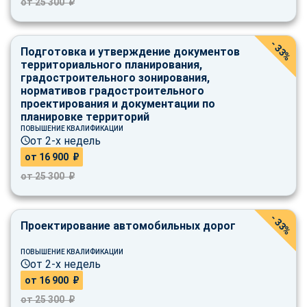
от 25 300 ₽
online
- 33%
Подготовка и утверждение документов
Мессенджеры
территориального планирования,
Свяжитесь с нами через любой удобный мессенджер!
градостроительного зонирования,
нормативов градостроительного
проектирования и документации по
Telegram
WhatsApp
планировке территорий
ПОВЫШЕНИЕ КВАЛИФИКАЦИИ
от 2-х недель
Vkontakte
EMail
от 16 900 ₽
от 25 300 ₽
Max
- 33%
Проектирование автомобильных дорог
ПОВЫШЕНИЕ КВАЛИФИКАЦИИ
от 2-х недель
от 16 900 ₽
от 25 300 ₽