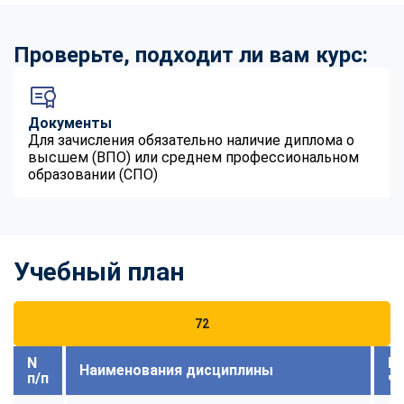
Проверьте, подходит ли вам курс:
Документы
Для зачисления обязательно наличие диплома о
высшем (ВПО) или среднем профессиональном
образовании (СПО)
Учебный план
72
N
В
Наименования дисциплины
п/п
ч