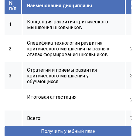
N
В
Наименования дисциплины
п/п
ч
Концепция развития критического
1
14
мышления школьников
Специфика технологии развития
2
критического мышления на разных
24
этапах формирования школьников
Стратегии и приемы развития
3
критического мышления у
32
обучающихся
Итоговая аттестация
2
Всего:
72
Получить учебный план