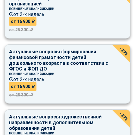
online
организацией
ПОВЫШЕНИЕ КВАЛИФИКАЦИИ
от 2-х недель
от 16 900 ₽
Мессенджеры
от 25 300 ₽
Свяжитесь с нами через любой удобный мессенджер!
- 33%
Telegram
WhatsApp
Актуальные вопросы формирования
финансовой грамотности детей
дошкольного возраста в соответствии с
Vkontakte
EMail
ФГОС и ФОП ДО
ПОВЫШЕНИЕ КВАЛИФИКАЦИИ
Max
от 2-х недель
от 16 900 ₽
от 25 300 ₽
- 33%
Актуальные вопросы художественной
направленности в дополнительном
образовании детей
ПОВЫШЕНИЕ КВАЛИФИКАЦИИ