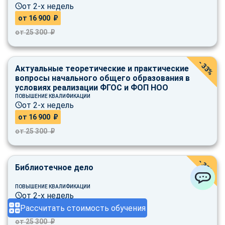
от 2-х недель
от 16 900 ₽
от 25 300 ₽
- 33%
Актуальные теоретические и практические
вопросы начального общего образования в
условиях реализации ФГОС и ФОП НОО
ПОВЫШЕНИЕ КВАЛИФИКАЦИИ
от 2-х недель
от 16 900 ₽
от 25 300 ₽
- 33%
Библиотечное дело
ПОВЫШЕНИЕ КВАЛИФИКАЦИИ
ChatApp
от 2-х недель
Рассчитать стоимость обучения
от 16 900 ₽
от 25 300 ₽