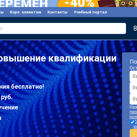
вы
Корп. клиентам
Контакты
Учебный портал
8
к
повышение квалификации
По
Ост
ния бесплатно!
 руб.
учение
Наж
пер
в
пол
С
р