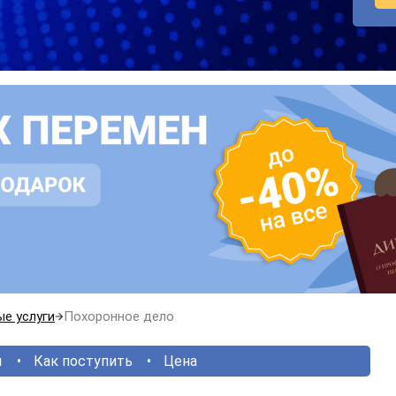
е услуги
Похоронное дело
ы
Как поступить
Цена