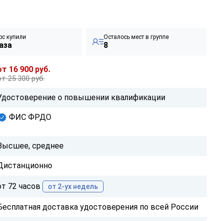
рс купили
Осталось мест в группе
аза
8
от 16 900 руб.
от 25 300 руб.
Удостоверение о повышении квалификации
ФИС ФРДО
Высшее, среднее
Дистанционно
от 72 часов
от 2-ух недель
Бесплатная доставка удостоверения по всей России