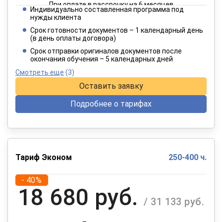
При оплате в рассрочку на 6 месяцев
Индивидуально составленная программа под
2 182 руб.
нужды клиента
/ 3 637 руб.
Срок готовности документов – 1 календарный день
(в день оплаты договора)
При оплате в рассрочку на 12 месяцев
Срок отправки оригиналов документов после
окончания обучения – 5 календарных дней
Смотреть еще
(3)
Оставить заявку
Подробнее о тарифах
Тариф Эконом
250-400 ч.
- 40%
18 680 руб.
/ 31 133 руб.