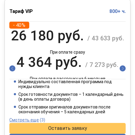
Тариф VIP
800+ ч.
- 40%
26 180 руб.
/ 43 633 руб.
При оплате сразу
4 364 руб.
/ 7 273 руб.
При оплате в рассрочку на 6 месяцев
Индивидуально составленная программа под
2 182 руб.
нужды клиента
/ 3 637 руб.
Срок готовности документов – 1 календарный день
(в день оплаты договора)
При оплате в рассрочку на 12 месяцев
Срок отправки оригиналов документов после
окончания обучения – 5 календарных дней
Смотреть еще
(3)
Оставить заявку