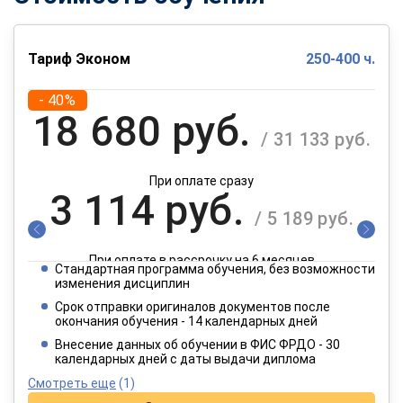
Тариф Эконом
250-400 ч.
- 40%
18 680 руб.
/ 31 133 руб.
При оплате сразу
3 114 руб.
/ 5 189 руб.
При оплате в рассрочку на 6 месяцев
Стандартная программа обучения, без возможности
1 557 руб.
изменения дисциплин
/ 2 595 руб.
Срок отправки оригиналов документов после
окончания обучения - 14 календарных дней
При оплате в рассрочку на 12 месяцев
Внесение данных об обучении в ФИС ФРДО - 30
календарных дней с даты выдачи диплома
Смотреть еще
(1)