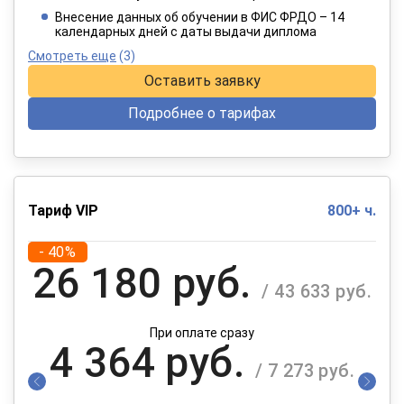
При оплате в рассрочку на 12 месяцев
Внесение данных об обучении в ФИС ФРДО – 14
календарных дней с даты выдачи диплома
Смотреть еще
(3)
Оставить заявку
Подробнее о тарифах
Тариф VIP
800+ ч.
- 40%
26 180 руб.
/ 43 633 руб.
При оплате сразу
4 364 руб.
/ 7 273 руб.