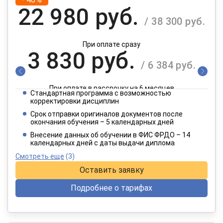
22 980 руб.
/ 38 300 руб.
При оплате сразу
3 830 руб.
/ 6 384 руб.
При оплате в рассрочку на 6 месяцев
Стандартная программа с возможностью
1 915 руб.
корректировки дисциплин
/ 3 192 руб.
Срок отправки оригиналов документов после
окончания обучения – 5 календарных дней
При оплате в рассрочку на 12 месяцев
Внесение данных об обучении в ФИС ФРДО – 14
календарных дней с даты выдачи диплома
Смотреть еще
(3)
Оставить заявку
Подробнее о тарифах