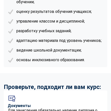
обучении;
online
оценку результатов обучения учащихся;
Мессенджеры
управление классом и дисциплиной;
Свяжитесь с нами через любой удобный мессенджер!
разработку учебных заданий;
адаптацию материала под уровень учеников;
Telegram
WhatsApp
ведение школьной документации;
Vkontakte
EMail
основы инклюзивного образования.
Max
Проверьте, подходит ли вам курс:
Документы
Для зачисления обязательно наличие диплома о