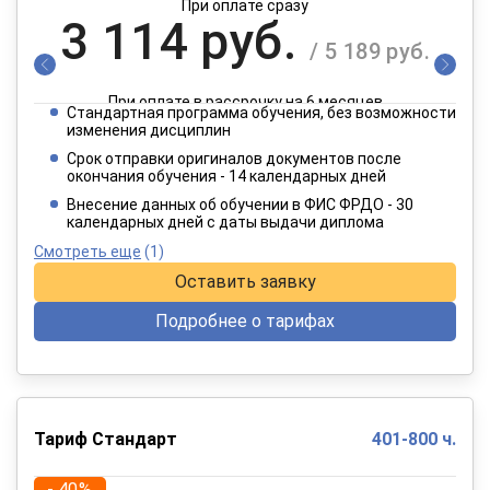
При оплате сразу
3 114 руб.
/ 5 189 руб.
При оплате в рассрочку на 6 месяцев
Стандартная программа обучения, без возможности
1 557 руб.
изменения дисциплин
/ 2 595 руб.
Срок отправки оригиналов документов после
окончания обучения - 14 календарных дней
При оплате в рассрочку на 12 месяцев
Внесение данных об обучении в ФИС ФРДО - 30
календарных дней с даты выдачи диплома
Смотреть еще
(1)
Оставить заявку
Подробнее о тарифах
Тариф Стандарт
401-800 ч.
- 40%